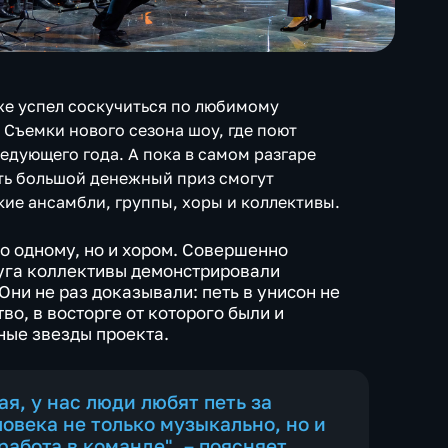
уже успел соскучиться по любимому
" Съемки нового сезона шоу, где поют
ледующего года. А пока в самом разгаре
ать большой денежный приз смогут
ие ансамбли, группы, хоры и коллективы.
по одному, но и хором. Совершенно
руга коллективы демонстрировали
ни не раз доказывали: петь в унисон не
во, в восторге от которого были и
ные звезды проекта.
ая, у нас люди любят петь за
овека не только музыкально, но и
работа в команде", – поясняет