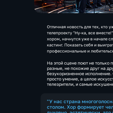
Отличная новость для тех, кто 
телепроекту "Ну-ка, все вместе!
хором, начнутся уже в начале с
кастинг. Показать себя и выигр
профессиональные и любительск
На этой сцене поют не только 
разные, не похожие друг на д
безукоризненное исполнение. О
просто умение, а целое искусст
телезрители, и самые искушен
"У нас страна многоголосн
столом. Хор формирует чел
духовно, эстетически, это 