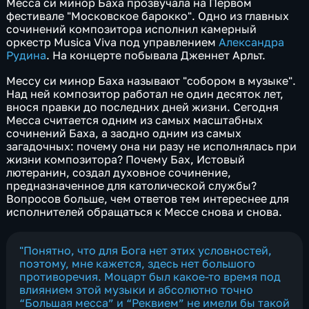
Месса си минор Баха прозвучала на Первом
фестивале "Московское барокко". Одно из главных
сочинений композитора исполнил камерный
оркестр Musiсa Viva под управлением
Александра
Рудина
. На концерте побывала Дженнет Арльт.
Мессу си минор Баха называют "собором в музыке".
Над ней композитор работал не один десяток лет,
внося правки до последних дней жизни. Сегодня
Месса считается одним из самых масштабных
сочинений Баха, а заодно одним из самых
загадочных: почему она ни разу не исполнялась при
жизни композитора? Почему Бах, Истовый
лютеранин, создал духовное сочинение,
предназначенное для католической службы?
Вопросов больше, чем ответов тем интереснее для
исполнителей обращаться к Мессе снова и снова.
"Понятно, что для Бога нет этих условностей,
поэтому, мне кажется, здесь нет большого
противоречия. Моцарт был какое-то время под
влиянием этой музыки и абсолютно точно
“Большая месса” и “Реквием” не имели бы такой