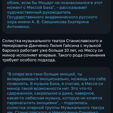
облик, если бы Моцарт не познакомился в этот
момент с Мессой Баха", – рассказывает
художественный руководитель
Государственного академического русского
хора имени А. В. Свешникова
Екатерина
Антоненко
.
Солистка музыкального театра Станиславского и
Немировича-Данченко Лилия Гайсина с музыкой
барокко работает уже больше 10 лет, но Мессу си
минор исполняет впервые. Такого рода сочинения
требуют особого подхода.
"В опере все-таки больше эмоций, ты
вкладываешься эмоционально, можешь это себе
позволить. В музыке Баха, я считаю, в Мессе си
минор такой возможности нет. Это что-то
сдержанное, сакральное и даже, наверное,
какая-то небесная музыка, которую не хочется
перенасытить эмоциями", – поделилась
cолистка оперной труппы Музыкального театра
им. Станиславского и Немировича-Данченко