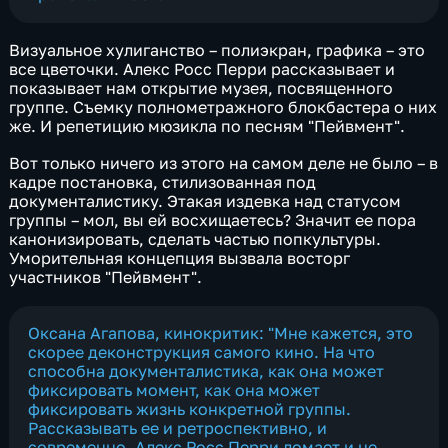
Визуальное хулиганство – полиэкран, графика – это
все цветочки. Алекс Росс Перри рассказывает и
показывает нам открытие музея, посвященного
группе. Съемку полнометражного блокбастера о них
же. И репетицию мюзикла по песням "Пейвмент".
Вот только ничего из этого на самом деле не было – в
кадре постановка, стилизованная под
документалистику. Этакая издевка над статусом
группы – мол, вы ей восхищаетесь? Значит ее пора
канонизировать, сделать частью попкультуры.
Уморительная концепция вызвала восторг
участников "Пейвмент".
Оксана Агапова, кинокритик: "Мне кажется, это
скорее деконструкция самого кино. На что
способна документалистика, как она может
фиксировать момент, как она может
фиксировать жизнь конкретной группы.
Рассказывать ее и ретроспективно, и
современно. Алекс Росс Перри ломает и не