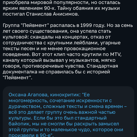
приобрела мировой популярности, но осталась
ярким явлением 90-х. Тайну обаяния их музыки
постигал Станислав Анисимов.
Группа "Пейвмент" распалась в 1999 году. Но за семь
лет своего существования, она успела стать
культовой: скандалы на концертах, отказ от
сотрудничества с крупными лейблами, угарные
тексты песен и не менее провокационное
поведение. Вот этот клип часто крутили по MTV,
каналу который вызывал у музыкантов, мягко
говоря, противоречивые чувства. Стандартная
документалка не справилась бы с историей
"Пейвмент".
Оксана Агапова, кинокритик: "Ее
многомерность, сочетание искренности с
дурачеством, сложные тексты и смена времен –
всё это делает группу очень важной частью
культуры. Если бы это был стандартный
байопик, мы не смогли бы раскрыть замысел
этой группы и то маленькое чудо, которое они
произвели в 90-е".