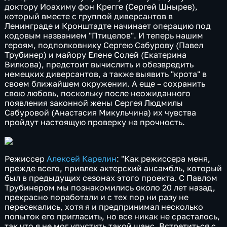
доктору Иоахиму фон Крегге (Сергей Шнырев),
который вместе с группой диверсантов в
Ленинграде и Кронштадте начинает операцию под
кодовым названием "Птицелов". И теперь нашим
героям, подполковнику Сергею Сабурову (Павел
Трубинер) и майору Елене Солей (Екатерина
Вилкова), предстоит вычислить и обезвредить
немецких диверсантов, а также выявить "крота" в
своем ближайшем окружении. А еще – сохранить
свою любовь, поскольку после неожиданного
появления законной жены Сергея Людмилы
Сабуровой (Анастасия Микульчина) их чувства
пройдут настоящую проверку на прочность.
Режиссер
Алексей Карелин
: "Как режиссера меня,
прежде всего, привлек актерский ансамбль, который
был в предыдущих сезонах этого проекта. С Павлом
Трубинером мы познакомились около 20 лет назад,
прекрасно поработали и с тех пор ни разу не
пересекались, хотя я и предпринимал несколько
попыток его пригласить, но все никак не срасталось,
так что я не мог упустить такой шанс. Встретиться с