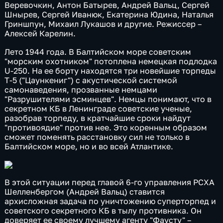
Веревочкин, Антон Батырев, Андрей Вальц, Сергей
Шнырев, Сергей Иванюк, Екатерина Юдина, Наталья
Гриншпун, Михаил Лукашов и другие. Режиссер –
Алексей Карелин.
Лето 1944 года. В Балтийском море советским
"морским охотником" потоплена немецкая подлодка
U-250. На ее борту находятся три новейшие торпеды
Т-5 ("Цаункениг") с акустической системой
самонаведения, прозванные немцами
"Разрушителями эсминцев". Немцы понимают, что в
секретном КБ в Ленинграде советские ученые,
разобрав торпеду, в кратчайшие сроки найдут
"противоядие" против нее. Это коренным образом
сможет поменять расстановку сил не только в
Балтийском море, но и во всей Атлантике.
В этой ситуации перед главой 6-го управления РСХА
Шелленбергом (Андрей Вальц) ставится
архисложная задача по уничтожению суперторпед и
советского секретного КБ в тылу противника. Он
доверяет ее своему лучшему агенту "Фаусту" –