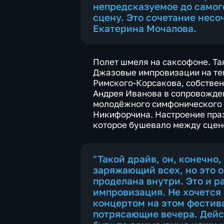
непредсказуемое до самого
сцену. Это сочетание несо
Екатерина Мочалова.
Полет шмеля на саксофоне. Та
Джазовые импровизации на тем
Римского-Корсакова, собстве
Андрея Иванова в сопровожде
молодёжного симфонического 
Никифорчина. Настроение праз
которое бушевало между сцен
"Такой драйв, он, конечно
заряжающий всех, но это о
проделана внутри. Это и 
импровизация. Не хочется 
концертом на этом фестива
потрясающие вечера. Дейст