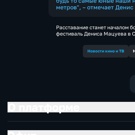
будь то самые юные наши 
метров", – отмечает Денис
Расставание станет началом б
фестиваль Дениса Мацуева в 
Новости кино и ТВ
О платформе