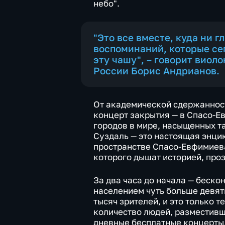
небо".
"Это все вместе, куда ни 
воспоминаний, которые се
эту чашу", – говорит виол
России Борис Андрианов.
От академической сдержанност
концерт закрытия — в Спасо-Е
городов в мире, насыщенных т
Суздаль — это настоящая энци
пространстве Спасо-Евфимиева
которого дышат историей, про
За два часа до начала — беско
населением чуть больше девяти
тысяч зрителей, и это только т
количество людей, разместивш
дневные бесплатные концерты