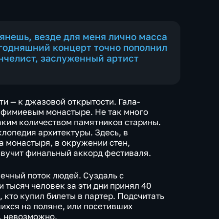
глянешь, везде для меня лично масса
годняшний концерт точно пополнил
ончелист, заслуженный артист
и — к джазовой открытости. Гала-
вфимиевым монастыре. Не так много
аким количеством памятников старины.
клопедия архитектуры. Здесь, в
 монастыря, в окружении стен,
звучит финальный аккорд фестиваля.
нечный поток людей. Суздаль с
 тысяч человек за эти дни принял 40
е, кто купил билеты в партер. Подсчитать
ихся на поляне, или посетивших
, невозможно.