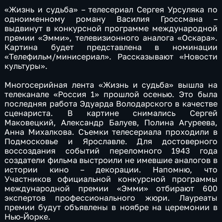
«Жизнь и судьба» – телесериал Сергея Урсуляка по
одноименному роману Василия Гроссмана –
выдвинут в конкурсной программе международной
премии «Эмми», телевизионного аналога «Оскара».
Картина будет представлена в номинации
«Телефильм/минисериал». Рассказывают «Новости
культуры».
Многосерийная лента «Жизнь и судьба» вышла на
телеканале «Россия 1» прошлой осенью. Это была
последняя работа Эдуарда Володарского в качестве
сценариста. В картине снимались Сергей
Маковецкий, Александр Балуев, Полина Агуреева,
Анна Михалкова. Съемки телесериала проходили в
Подмосковье и Ярославле. Для достоверного
воссоздания событий переломного 1943 года
создатели фильма выстроили не имевшие аналогов в
истории кино – декорации. Напомню, что
Участников официальной конкурсной программы
международной премии «Эмми» отбирают 600
экспертов профессионального жюри. Лауреаты
премии будут объявлены в ноябре на церемонии в
Нью-Йорке.