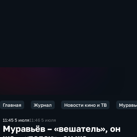
Главная
Журнал
Новости кино и ТВ
Муравьё
11:45 5 июля
11:46 5 июля
Муравьёв – «вешатель», он