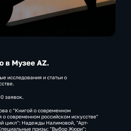
 в Музее AZ.
е исследования и статьи о
сстве.
00 заявок.
ова с "Книгой о современном
ья о современном российском искусстве"
й цикл": Надежды Налимовой, "Арт-
Специальные призы: "Выбор Жюри":