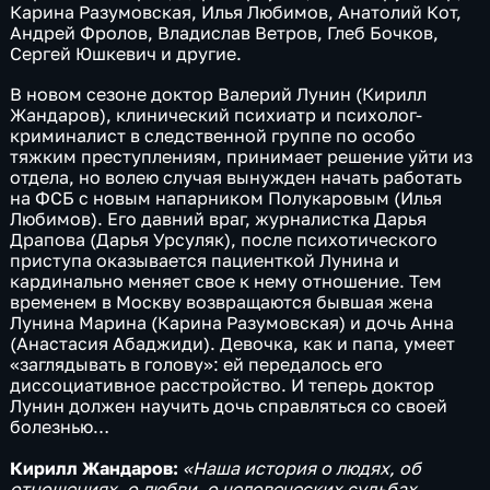
Карина Разумовская, Илья Любимов, Анатолий Кот,
Андрей Фролов, Владислав Ветров, Глеб Бочков,
Сергей Юшкевич и другие.
В новом сезоне доктор Валерий Лунин (Кирилл
Жандаров), клинический психиатр и психолог-
криминалист в следственной группе по особо
тяжким преступлениям, принимает решение уйти из
отдела, но волею случая вынужден начать работать
на ФСБ с новым напарником Полукаровым (Илья
Любимов). Его давний враг, журналистка Дарья
Драпова (Дарья Урсуляк), после психотического
приступа оказывается пациенткой Лунина и
кардинально меняет свое к нему отношение. Тем
временем в Москву возвращаются бывшая жена
Лунина Марина (Карина Разумовская) и дочь Анна
(Анастасия Абаджиди). Девочка, как и папа, умеет
«заглядывать в голову»: ей передалось его
диссоциативное расстройство. И теперь доктор
Лунин должен научить дочь справляться со своей
болезнью…
Кирилл Жандаров:
«Наша история о людях, об
отношениях, о любви, о человеческих судьбах,