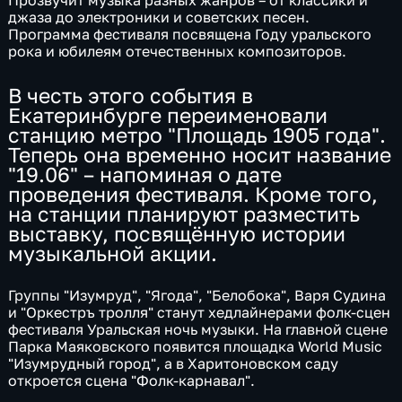
Прозвучит музыка разных жанров – от классики и
джаза до электроники и советских песен.
Программа фестиваля посвящена Году уральского
рока и юбилеям отечественных композиторов.
В честь этого события в
Екатеринбурге переименовали
станцию метро "Площадь 1905 года".
Теперь она временно носит название
"19.06" – напоминая о дате
проведения фестиваля. Кроме того,
на станции планируют разместить
выставку, посвящённую истории
музыкальной акции.
Группы "Изумруд", "Ягода", "Белобока", Варя Судина
и "Оркестръ тролля" станут хедлайнерами фолк-сцен
фестиваля Уральская ночь музыки. На главной сцене
Парка Маяковского появится площадка World Music
"Изумрудный город", а в Харитоновском саду
откроется сцена "Фолк-карнавал".