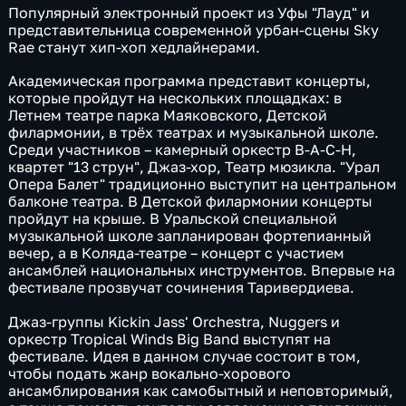
Популярный электронный проект из Уфы "Лауд" и
представительница современной урбан-сцены Sky
Rae станут хип-хоп хедлайнерами.
Академическая программа представит концерты,
которые пройдут на нескольких площадках: в
Летнем театре парка Маяковского, Детской
филармонии, в трёх театрах и музыкальной школе.
Среди участников – камерный оркестр B-A-C-H,
квартет "13 струн", Джаз-хор, Театр мюзикла. "Урал
Опера Балет" традиционно выступит на центральном
балконе театра. В Детской филармонии концерты
пройдут на крыше. В Уральской специальной
музыкальной школе запланирован фортепианный
вечер, а в Коляда-театре – концерт с участием
ансамблей национальных инструментов. Впервые на
фестивале прозвучат сочинения Таривердиева.
Джаз-группы Kickin Jass' Orchestra, Nuggers и
оркестр Tropical Winds Big Band выступят на
фестивале. Идея в данном случае состоит в том,
чтобы подать жанр вокально-хорового
ансамблирования как самобытный и неповторимый,