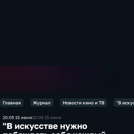
Главная
Журнал
Новости кино и ТВ
"В иску
20:05 15 июня
20:06 15 июня
"В искусстве нужно