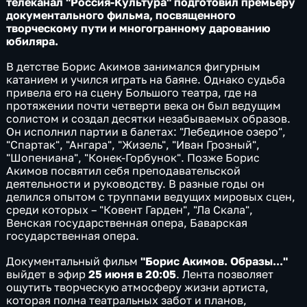
телеканал "Россия-Культура" подготовил премьеру
документального фильма, посвященного
творческому пути и многогранному дарованию
юбиляра.
В детстве Борис Акимов занимался фигурным
катанием и учился играть на баяне. Однако судьба
привела его на сцену Большого театра, где на
протяжении почти четверти века он был ведущим
солистом и создал десятки незабываемых образов.
Он исполнил партии в балетах: "Лебединое озеро",
"Спартак", "Ангара", "Жизель", "Иван Грозный",
"Шопениана", "Конек-Горбунок". Позже Борис
Акимов посвятил себя преподавательской
деятельности и руководству. В разные годы он
делился опытом с труппами ведущих мировых сцен,
среди которых – "Ковент Гарден", "Ла Скала",
Венская государственная опера, Баварская
государственная опера.
Документальный фильм
"Борис Акимов. Образы..."
выйдет в эфир
25 июня в 20:05
. Лента позволяет
ощутить творческую атмосферу жизни артиста,
которая полна театральных забот и планов,