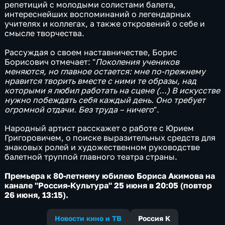
репетиций с молодыми солистами балета,
интереснейших воспоминаний о легендарных
учителях и коллегах, а также откровений о себе и
смысле творчества.
Рассуждая о своем наставничестве, Борис
Борисович отмечает: "
Поколения учеников
меняются, но главное остается: мне по-прежнему
нравится творить вместе с ними те образы, над
которыми я любил работать на сцене (...) В искусстве
нужно побеждать себя каждый день. Оно требует
огромной отдачи. Без труда – ничего
".
Народный артист расскажет о работе с Юрием
Григоровичем, о поиске выразительных средств для
знаковых ролей и художественном руководстве
балетной труппой главного театра страны.
Премьера к 80-летнему юбилею Бориса Акимова на
канале "Россия-Культура" 25 июня в 20:05 (повтор
26 июня, 13:15).
Новости кино и ТВ
Россия К