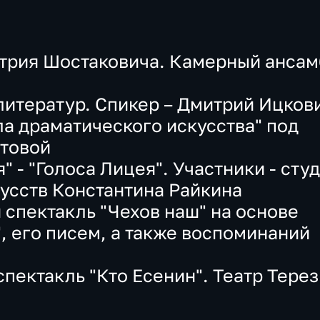
митрия Шостаковича. Камерный анса
литератур. Спикер – Дмитрий Ицков
ла драматического искусства" под
атовой
я" - "Голоса Лицея". Участники - сту
усств Константина Райкина
спектакль "Чехов наш" на основе
", его писем, а также воспоминаний
пектакль "Кто Есенин". Театр Тере