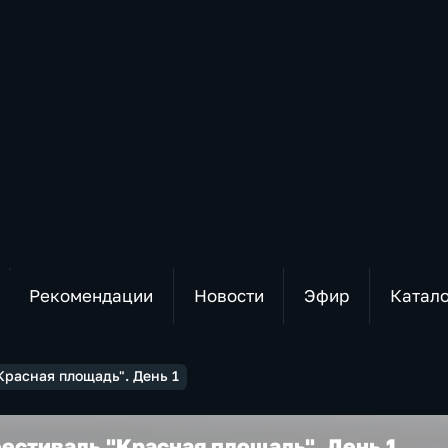
Рекомендации
Новости
Эфир
Катал
Красная площадь". День 1
естиваль "Красная площадь". День 1