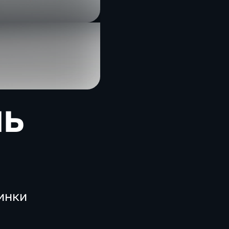
ль
инки