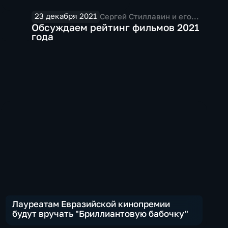
23 декабря 2021
Сергей Стиллавин и его
друзья
Обсуждаем рейтинг фильмов 2021
года
Лауреатам Евразийской кинопремии
будут вручать "Бриллиантовую бабочку"