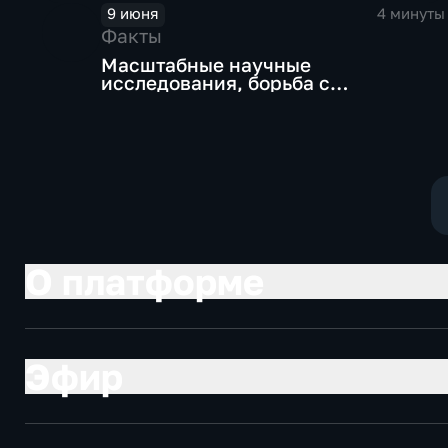
9 июня
4 минуты
Факты
Масштабные научные
исследования, борьба с
кибермошенниками, жара в
Москве
О платформе
Эфир