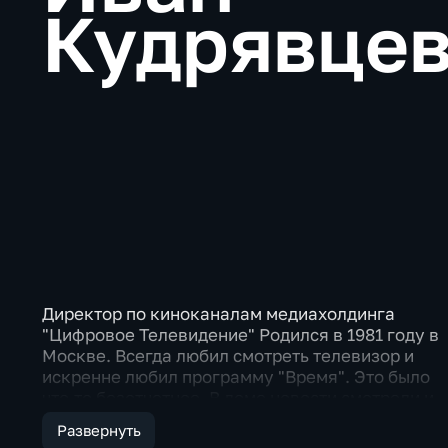
Кудрявце
Директор по киноканалам медиахолдинга
"Цифровое Телевидение" Родился в 1981 году в
Москве. Всегда любил смотреть телевизор и
искренне любил программу "Время". Это было
что-то безотчетное. В доме новости смотрели и
обсуждали всегда, и видимо, мне поначалу
Развернуть
просто нравилась эта причастность к большому,