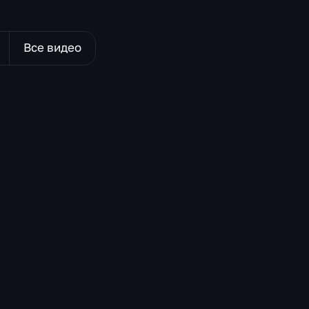
ел
я
ы,
Все видео
ма
79
е