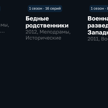
1 сезон · 16 серий
1 сезон ·
Бедные
Военн
амы,
родственники
развед
,
2012
, Мелодрамы,
Запад
Исторические
2011
, В