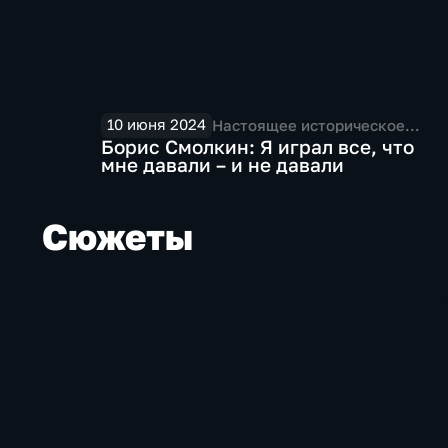
10 июня 2024
Настоящее историческое
(Praesens historicum)
Борис Смолкин: Я играл все, что
мне давали – и не давали
Сюжеты