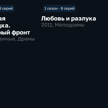
 8 серий
1 сезон · 8 серий
ая
Любовь и разлука
ка.
2011
, Мелодрамы
ный фронт
оенные, Драмы