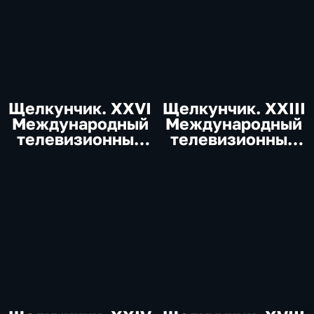
Щелкунчик. XXVI
Щелкунчик. XXIII
Международный
Международный
телевизионный
телевизионный
конкурс юных
конкурс юных
музыкантов
музыкантов