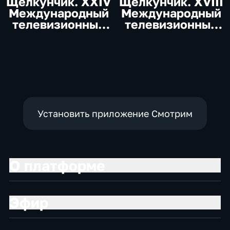
Щелкунчик. XXIV
Щелкунчик. XVIII
Международный
Международный
телевизионный
телевизионный
конкурс юных
конкурс юных
музыкантов
музыкантов
Установить приложение Смотрим
О платформе
Эфир