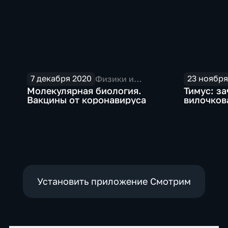
7 декабря 2020
23 ноября
Физики и
лирики
Молекулярная биология.
Тимус: з
Вакцины от коронавируса
вилочков
Установить приложение Смотрим