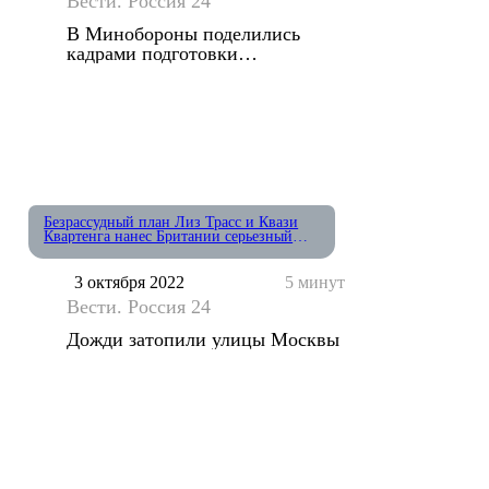
Вести. Россия 24
В Минобороны поделились
кадрами подготовки
добровольцев
Безрассудный план Лиз Трасс и Квази
Квартенга нанес Британии серьезный
ущерб
3 октября 2022
5 минут
Вести. Россия 24
Дожди затопили улицы Москвы