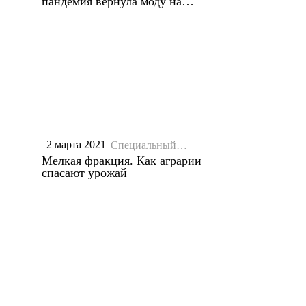
пандемия вернула моду на
комнатные растения?
2 марта 2021
Специальный
репортаж
Мелкая фракция. Как аграрии
спасают урожай