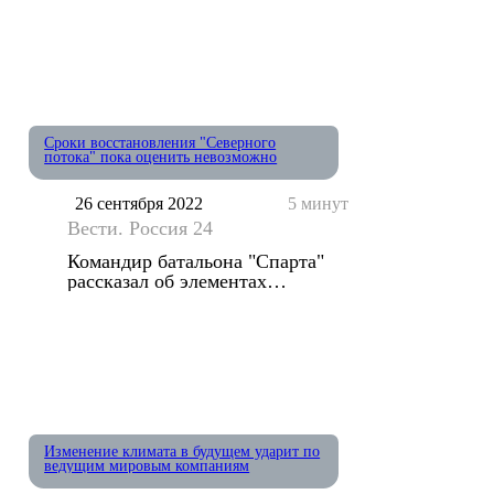
Сроки восстановления "Северного
потока" пока оценить невозможно
26 сентября 2022
5 минут
Вести. Россия 24
Командир батальона "Спарта"
рассказал об элементах
экипировки
Изменение климата в будущем ударит по
ведущим мировым компаниям