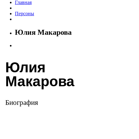
Главная
Персоны
Юлия Макарова
Юлия
Макарова
Биография
Экономический обозреватель телеканала "Россия 24".
Окончила с отличием НГТУ по специальности "филология",
МГЮА по специальности "юриспруденция", повышала
квалификацию в НИУ ВШЭ "лингвистическая экспертиза