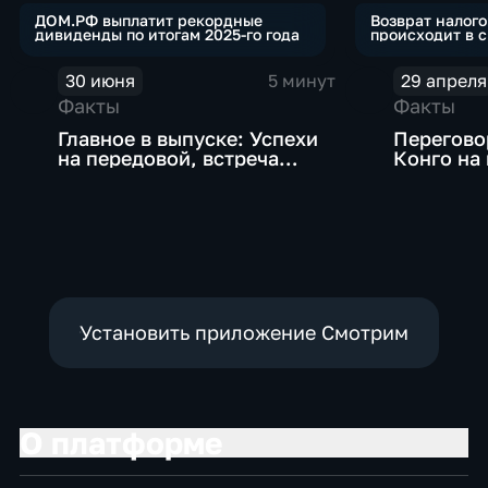
ДОМ.РФ выплатит рекордные
Возврат налог
дивиденды по итогам 2025-го года
происходит в 
дней
30 июня
5 минут
29 апреля
Факты
Факты
Главное в выпуске: Успехи
Перегово
на передовой, встреча
Конго на
Президента с главой
блокиров
Курской области и
пролива 
исторический теракт в
подробно
Монако
высших э
Украины
Установить приложение Смотрим
О платформе