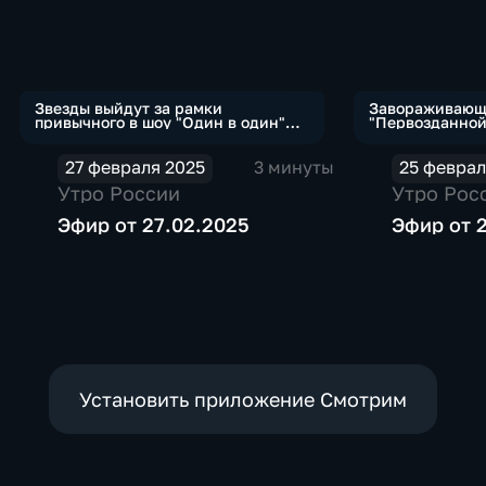
Звезды выйдут за рамки
Завораживающ
привычного в шоу "Один в один"
"Первозданной
(сюжет программы "Утро России")
выставке в Тре
27 февраля 2025
3 минуты
25 феврал
Утро России
Утро Рос
Эфир от 27.02.2025
Эфир от 
Установить приложение Смотрим