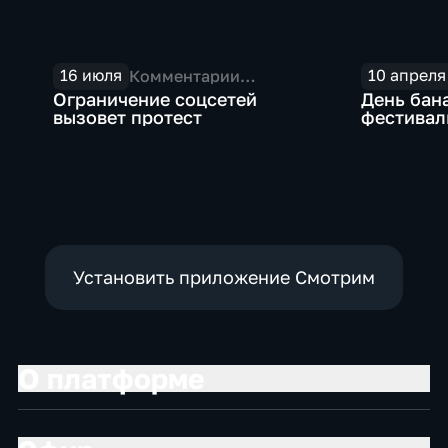
16 июля
10 апреля
Комментарии
экспертов
Ограничение соцсетей
День бан
вызовет протест
фестивал
события 
Установить приложение Смотрим
О платформе