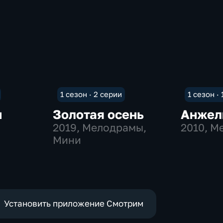
1 сезон · 2 серии
1 сезон ·
и
Золотая осень
Анжел
2019
, Мелодрамы,
2010
, М
Мини
Установить приложение Смотрим