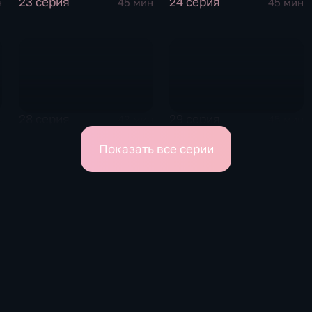
23 серия
24 серия
н
45 мин
45 мин
28 серия
29 серия
н
43 мин
45 мин
Показать все серии