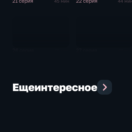
21 серия
22 серия
45 мин
44 ми
26 серия
27 серия
45 мин
45 ми
Еще
интересное