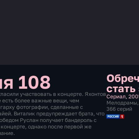
ия 108
Обреч
стать
гласили участвовать в концерте. Яхонтов
Сериал
,
200
е есть более важные вещи, чем
Мелодрамы
,
гарху фотографии, сделанные с
366 серий
айей. Виталик предупреждает брата, что
 обедом Руслан получает бандероль с
концерте, однако после первой же
нание.