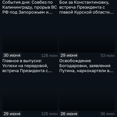
События дня: Совбез по
Бои за Константиновку,
Калининграду, прорыв ВС
встреча Президента с
РФ под Запорожьем и
главой Курской области и
исторический рекорд
ликвидация олигарха в
Мбаппе
Монако
30 июня
29 июня
128 мин
53 мин
Главное в выпуске:
Освобождение
Успехи на передовой,
Богодаровки, заявления
встреча Президента с
Путина, наркокартели в
главой Курской области и
Киеве, ядерный вопрос
исторический теракт в
Финляндии, возвращение
Монако
пленных, шторм в Париже
и плей-офф ЧМ
29 июня
26 июня
126 мин
36 мин