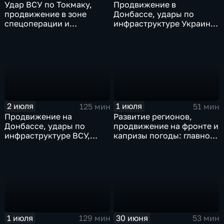
Удар ВСУ по Токмаку,
Продвижение в
продвижение в зоне
Донбассе, удары по
спецоперации и
инфраструктуре Украины,
прощание с Али Хаменеи
юбилей Калининградской
в Иране
области, переговоры в
Армении, рекорд Бельгии
на ЧМ и ливни в Москве.
2 июля
1 июля
125 мин
51 мин
Продвижение на
Развитие регионов,
Донбассе, удары по
продвижение на фронте и
инфраструктуре ВСУ,
капризы погоды: главное
юбилей Калининградской
к этому часу
области, визит фон дер
Ляйен в Армению, рекорд
Бельгии на ЧМ и скорые
ливни в Москве.
1 июля
30 июня
129 мин
53 мин