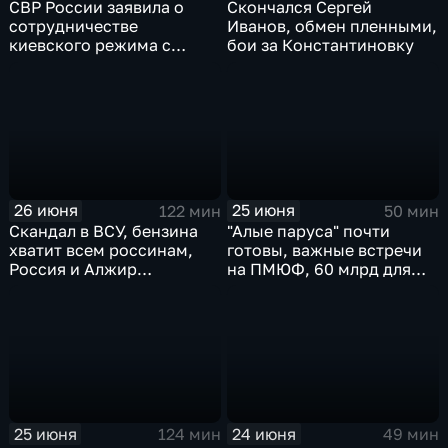
СВР России заявила о
Скончался Сергей
сотрудничестве
Иванов, обмен пленными,
киевского режима с
бои за Константиновку
мексиканскими
наркокартелями.
26 июня
25 июня
122 мин
50 мин
Скандал в ВСУ, бензина
"Алые паруса" почти
хватит всем россинам,
готовы, важные встречи
Россия и Алжир
на ПМЮФ, 60 млрд для
наращивают торговый
аграриев
оборот
25 июня
24 июня
124 мин
49 мин