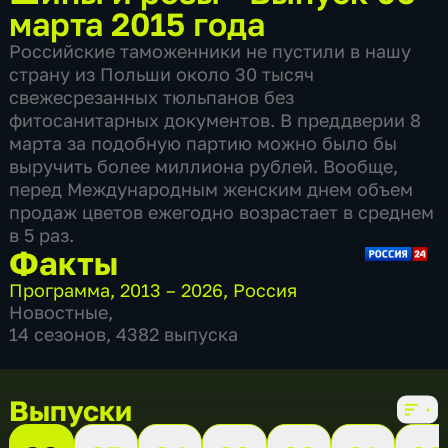
марта 2015 года
Российские таможенники не пустили в нашу
страну из Польши около 30 тысяч
свежесрезанных тюльпанов без
фитосанитарных документов. В преддверии 8
марта за подобную партию можно было бы
выручить более миллиона рублей. Вообще,
перед Международным женским днем объем
продаж цветов ежегодно возрастает в среднем
в 5 раз.
Факты
Программа
,
2013 – 2026
,
Россия
Новостные
,
14 сезонов, 4382 выпуска
Выпуски