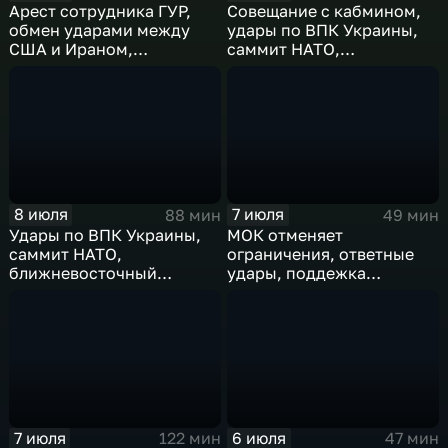
Арест сотрудника ГУР,
Совещание с кабмином,
обмен ударами между
удары по ВПК Украины,
США и Ираном,
саммит НАТО,
результаты
ближневосточный
международного
конфликт, слияние
сотрудничества,
циклонов
суперциклон и эффект
Фудзивары
8 июля
7 июля
88 мин
49 мин
Удары по ВПК Украины,
МОК отменяет
саммит НАТО,
ограничения, ответные
ближневосточный
удары, поддежка
конфликт,новые драмы
экспорта, теракт в
чемпионата мира,
Монако
слияние циклонов
7 июля
6 июля
122 мин
47 мин