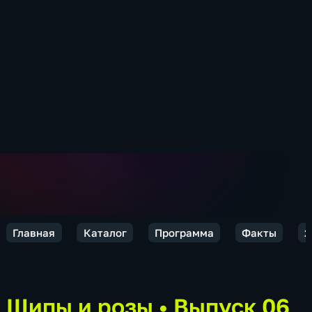
Главная
Каталог
Программа
Факты
2
Шипы и розы
•
Выпуск 06