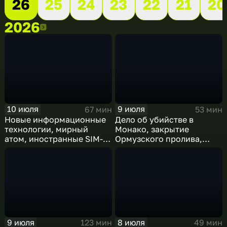
26
25
24
23
22
21
20
2026
2026
10 июля
9 июля
67 мин
53 мин
Новые информационные
Дело об убийстве в
технологии, мирный
Монако, закрытие
атом, иностранные SIM-
Ормузского пролива,
карты и обход
рост продаж книг в
блокировок
России
9 июля
8 июля
123 мин
49 мин