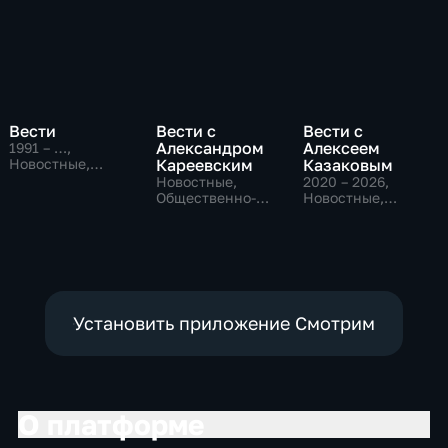
Вести
Вести с
Вести с
Александром
Алексеем
1991 – …
,
Новостные,
Кареевским
Казаковым
Общественно-
Новостные,
2020 – 2026
,
политические,
Общественно-
Новостные,
социально-
политические
Общественно-
экономические
политические
Установить приложение Смотрим
О платформе