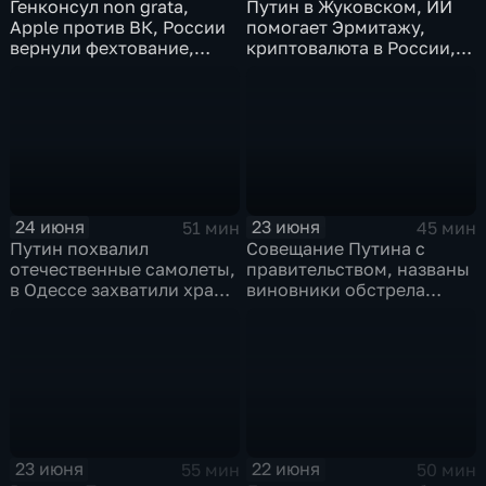
Генконсул non grata,
Путин в Жуковском, ИИ
Apple против ВК, России
помогает Эрмитажу,
вернули фехтование,
криптовалюта в России,
Дитер Болен влип
ПМЮФ открылся в СПб
24 июня
23 июня
51 мин
45 мин
Путин похвалил
Совещание Путина с
отечественные самолеты,
правительством, названы
в Одессе захватили храм,
виновники обстрела
Гданьск без Зеленского
детей, похороны юного
героя в Ингушетии
23 июня
22 июня
55 мин
50 мин