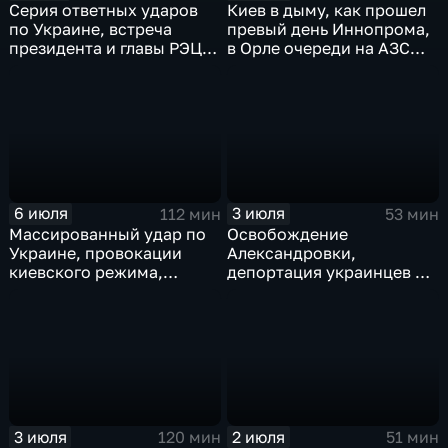
Серия ответных ударов
Киев в дыму, как прошел
по Украине, встреча
превый день Иннопрома,
президента и главы РЭЦ,
в Орле очереди на АЗС
саммит альянса в Анкаре,
стали меньше, биохакер
теракт в Монако
Брайан Джонсон
рассказал о редкой
болезни
6 июля
3 июля
112 мин
53 мин
Массированный удар по
Освобождение
Украине, провокации
Александровки,
киевского режима,
депортация украинцев из
развитие регионов
Германии и масштабные
тульские перспективы,
проекты ВТБ на Чукотке
скандал на чемпионате
мира
3 июля
2 июля
120 мин
51 мин