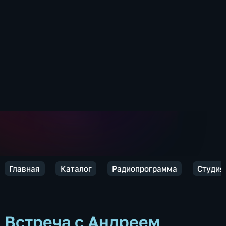
Главная
Каталог
Радиопрограмма
Студия
Встреча с Андреем