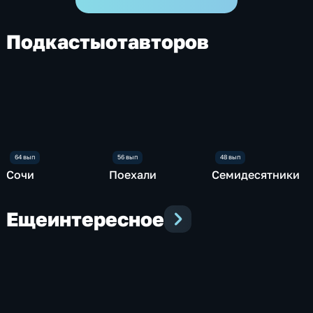
Подкасты
от
авторов
Сочи
Поехали
Семидесятники
Еще
интересное