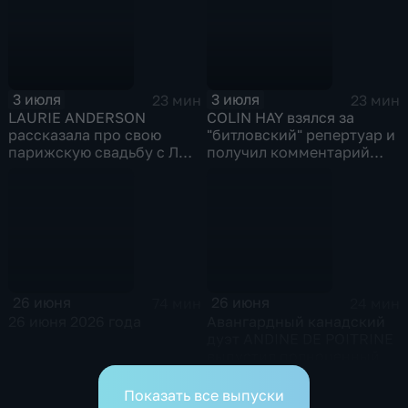
3 июля
3 июля
23 мин
23 мин
LAURIE ANDERSON
COLIN HAY взялся за
рассказала про свою
"битловский" репертуар и
парижскую свадьбу с ЛУ
получил комментарий
РИДОМ
РИНГО
26 июня
26 июня
74 мин
24 мин
26 июня 2026 года
Авангардный канадский
дуэт ANDINE DE POITRINE
выпустил полноценный
альбом
Показать все выпуски