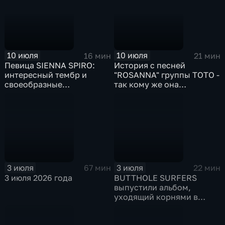
10 июля
10 июля
16 мин
21 мин
Певица SIENNA SPIRO:
История с песней
интересный тембр и
"ROSANNA" группы ТОТО -
своеобразные
так кому же она
аранжировки
посвящена?
3 июля
3 июля
67 мин
22 мин
3 июля 2026 года
BUTTHOLE SURFERS
выпустили альбом,
уходящий корнями в
1990-е