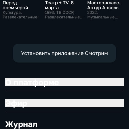
Перед
Театр + TV. 8
Мастер-класс.
премьерой
марта
Артур Ансель
Культура,
1993
, ТВ СССР,
2022
,
Развлекательные
Развлекательные,
Музыкальные,
общество
Образовательные,
развлекательные
Установить приложение Смотрим
О платформе
Эфир
Журнал