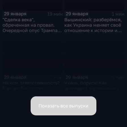
29 января
29 января
19 мин
1 мин
"Сделка века",
Вышинский: разберёмся,
обреченная на провал.
как Украина меняет своё
Очередной опус Трампа.
отношение к истории и
Жанр: политическая
почему
фантастика
29 января
29 января
2 мин
6 мин
На ком ответственность?
Ухань, борись! Как
Михаил Мишустин
выживают заточённые в
распределил обязанности
вирусном Китае?
вице-премьеров
Показать все выпуски