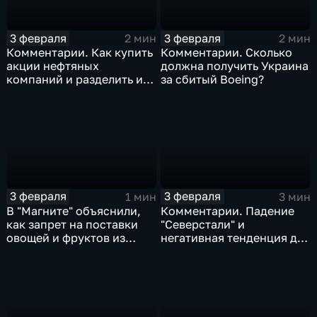
3 февраля
3 февраля
2 мин
2 мин
Комментарии. Как купить
Комментарии. Сколько
акции нефтяных
должна получить Украина
компаний и разделить их
за сбитый Boeing?
доход
3 февраля
3 февраля
1 мин
3 мин
В "Магните" объяснили,
Комментарии. Падение
как запрет на поставки
"Северстали" и
овощей и фруктов из
негативная тенденция для
Китая отразится на ценах
бизнеса Apple