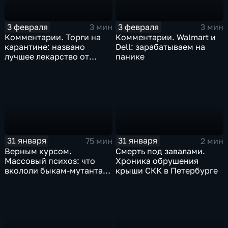
3 февраля
3 февраля
3 мин
3 мин
Комментарии. Торги на
Комментарии. Walmart и
карантине: названо
Dell: зарабатываем на
лучшее лекарство от
панике
коррекции
31 января
31 января
75 мин
2 мин
Верным курсом.
Смерть под завалами.
Массовый психоз: что
Хроника обрушения
вкололи быкам-мутантам,
крыши СКК в Петербурге
когда рухнет доллар и
почему месть Китая
станет страшнее вируса