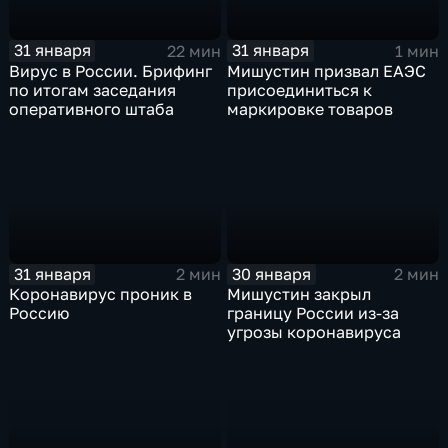
31 января
31 января
22 мин
1 мин
Вирус в России. Брифинг
Мишустин призвал ЕАЭС
по итогам заседания
присоединиться к
оперативного штаба
маркировке товаров
31 января
30 января
2 мин
2 мин
Коронавирус проник в
Мишустин закрыл
Россию
границу России из-за
угрозы коронавируса