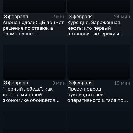
3 февраля
3 февраля
2 мин
24 мин
Анонс недели: ЦБ примет
Курс дня. Заражённая
решение по ставке, а
нефть: кто первый
Трамп начнёт
остановит истерику и
предвыборную гонку
почему ОПЕК лучше не
вмешиваться
3 февраля
3 февраля
3 мин
19 мин
"Черный лебедь": как
Пресс-подход
дорого мировой
руководителей
экономике обойдётся
оперативного штаба по
изоляция Поднебесной
борьбе с коронавирусом