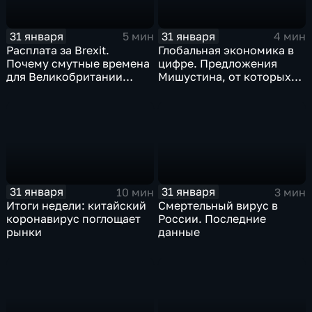
31 января
31 января
5 мин
4 мин
Расплата за Brexit.
Глобальная экономика в
Почему смутные времена
цифре. Предложения
для Великобритании
Мишустина, от которых
только начинаются
ЕАЭС не сможет
отказаться
31 января
31 января
10 мин
3 мин
Итоги недели: китайский
Смертельный вирус в
коронавирус поглощает
России. Последние
рынки
данные