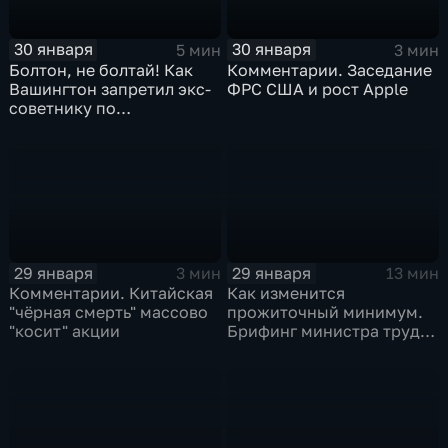
30 января
30 января
5 мин
3 мин
Болтон, не болтай! Как
Комментарии. Заседание
Вашингтон запретил экс-
ФРС США и рост Apple
советнику по
безопасности делиться
воспоминаниями
29 января
29 января
3 мин
13 мин
Комментарии. Китайская
Как изменится
"чёрная смерть" массово
прожиточный минимум.
"косит" акции
Брифинг министра труда
и соцзащиты Антона
Котякова