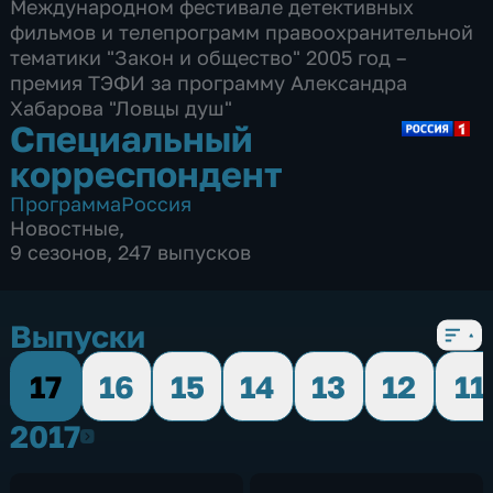
Международном фестивале детективных
фильмов и телепрограмм правоохранительной
тематики "Закон и общество" 2005 год –
премия ТЭФИ за программу Александра
Хабарова "Ловцы душ"
Специальный
корреспондент
Программа
Россия
Новостные
,
9 сезонов, 247 выпусков
Выпуски
17
16
15
14
13
12
11
2017
2017