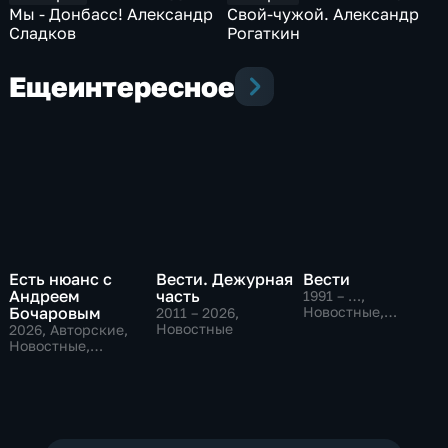
Мы - Донбасс! Александр
Свой-чужой. Александр
Сладков
Рогаткин
Еще
интересное
Есть нюанс с
Вести. Дежурная
Вести
Андреем
часть
1991 – …
,
Бочаровым
Новостные,
2011 – 2026
,
Общественно-
Новостные
2026
, Авторские,
политические,
Новостные,
социально-
общественно-
экономические
политические