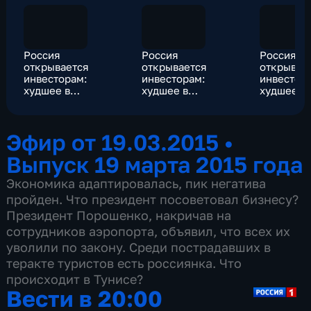
Россия
Россия
Россия
открывается
открывается
открывае
инвесторам:
инвесторам:
инвестор
худшее в
худшее в
худшее в
экономике
экономике
экономик
осталось позади
осталось позади
осталось 
Эфир от 19.03.2015
•
Выпуск 19 марта 2015 года
Экономика адаптировалась, пик негатива
пройден. Что президент посоветовал бизнесу?
Президент Порошенко, накричав на
сотрудников аэропорта, объявил, что всех их
уволили по закону. Среди пострадавших в
теракте туристов есть россиянка. Что
происходит в Тунисе?
Вести в 20:00