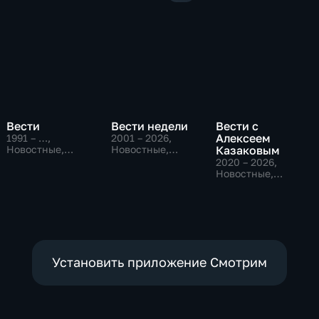
Вести
Вести недели
Вести с
Алексеем
1991 – …
,
2001 – 2026
,
Новостные,
Новостные,
Казаковым
Общественно-
Общественно-
2020 – 2026
,
политические,
политические
Новостные,
социально-
Общественно-
экономические
политические
Установить приложение Смотрим