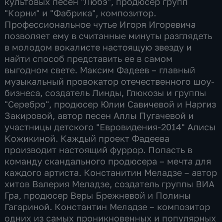
культовых песен "Любэ", продюсер групп
"Корни" и "Фабрика", композитор.
Профессиональное чутье Игоря Игоревича
позволяет ему в считанные минуты разглядеть
в молодом вокалисте настоящую звезду и
найти способ представить ее в самом
выгодном свете. Максим Фадеев – главный
музыкальный провокатор отечественного шоу-
бизнеса, создатель Линды, Глюкозы и группы
"Серебро", продюсер Юлии Савичевой и Наргиз
Закировой, автор песен Аллы Пугачевой и
участницы детского "Евровидения-2014" Алисы
Кожикиной. Каждый проект Фадеева
производит настоящий фуррор. Попасть в
команду скандального продюсера – мечта для
каждого артиста. Констанитин Меладзе – автор
хитов Валерия Меладзе, создатель группы ВИА
Гра, продюсер Веры Брежневой и Полины
Гагариной. Константин Меладзе – композитор
одних из самых проникновенных и популярных