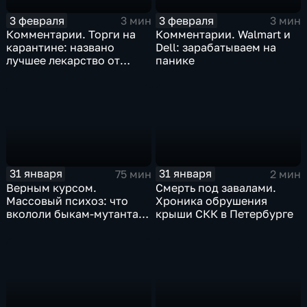
3 февраля
3 февраля
3 мин
3 мин
Комментарии. Торги на
Комментарии. Walmart и
карантине: названо
Dell: зарабатываем на
лучшее лекарство от
панике
коррекции
31 января
31 января
75 мин
2 мин
Верным курсом.
Смерть под завалами.
Массовый психоз: что
Хроника обрушения
вкололи быкам-мутантам,
крыши СКК в Петербурге
когда рухнет доллар и
почему месть Китая
станет страшнее вируса