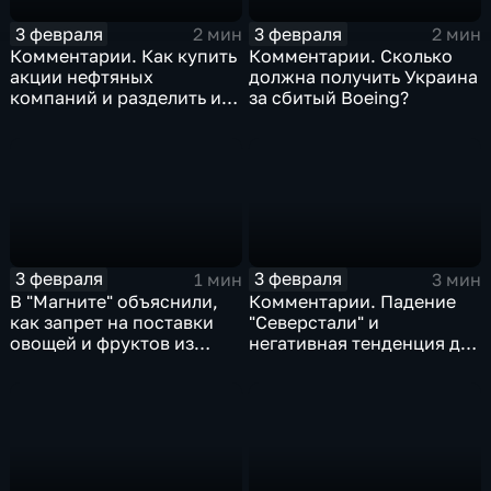
3 февраля
3 февраля
2 мин
2 мин
Комментарии. Как купить
Комментарии. Сколько
акции нефтяных
должна получить Украина
компаний и разделить их
за сбитый Boeing?
доход
3 февраля
3 февраля
1 мин
3 мин
В "Магните" объяснили,
Комментарии. Падение
как запрет на поставки
"Северстали" и
овощей и фруктов из
негативная тенденция для
Китая отразится на ценах
бизнеса Apple