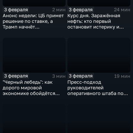
3 февраля
3 февраля
2 мин
24 мин
Анонс недели: ЦБ примет
Курс дня. Заражённая
решение по ставке, а
нефть: кто первый
Трамп начнёт
остановит истерику и
предвыборную гонку
почему ОПЕК лучше не
вмешиваться
3 февраля
3 февраля
3 мин
19 мин
"Черный лебедь": как
Пресс-подход
дорого мировой
руководителей
экономике обойдётся
оперативного штаба по
изоляция Поднебесной
борьбе с коронавирусом