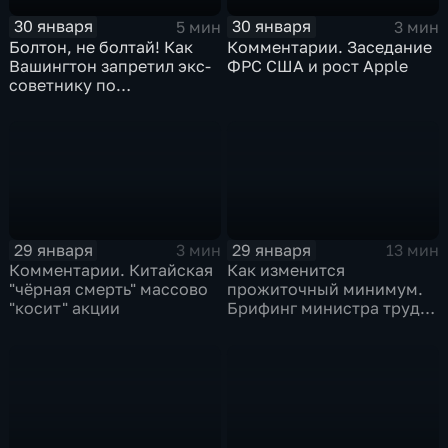
30 января
30 января
5 мин
3 мин
Болтон, не болтай! Как
Комментарии. Заседание
Вашингтон запретил экс-
ФРС США и рост Apple
советнику по
безопасности делиться
воспоминаниями
29 января
29 января
3 мин
13 мин
Комментарии. Китайская
Как изменится
"чёрная смерть" массово
прожиточный минимум.
"косит" акции
Брифинг министра труда
и соцзащиты Антона
Котякова