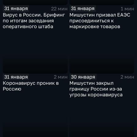
31 января
31 января
22 мин
1 мин
Вирус в России. Брифинг
Мишустин призвал ЕАЭС
по итогам заседания
присоединиться к
оперативного штаба
маркировке товаров
31 января
30 января
2 мин
2 мин
Коронавирус проник в
Мишустин закрыл
Россию
границу России из-за
угрозы коронавируса