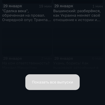
29 января
29 января
19 мин
1 мин
"Сделка века",
Вышинский: разберёмся,
обреченная на провал.
как Украина меняет своё
Очередной опус Трампа.
отношение к истории и
Жанр: политическая
почему
фантастика
29 января
29 января
2 мин
6 мин
На ком ответственность?
Ухань, борись! Как
Михаил Мишустин
выживают заточённые в
распределил обязанности
вирусном Китае?
вице-премьеров
Показать все выпуски