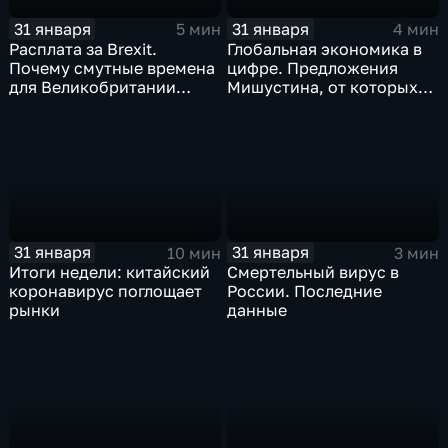
31 января
31 января
5 мин
4 мин
Расплата за Brexit.
Глобальная экономика в
Почему смутные времена
цифре. Предложения
для Великобритании
Мишустина, от которых
только начинаются
ЕАЭС не сможет
отказаться
31 января
31 января
10 мин
3 мин
Итоги недели: китайский
Смертельный вирус в
коронавирус поглощает
России. Последние
рынки
данные