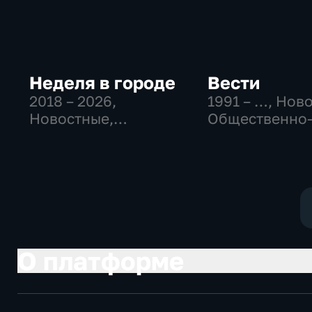
Неделя в городе
Вести
2018 – 2026
,
1991 – …
, Нов
Новостные,
Общественно
Общество,
политические
общественно-
социально-
политические
экономически
О платформе