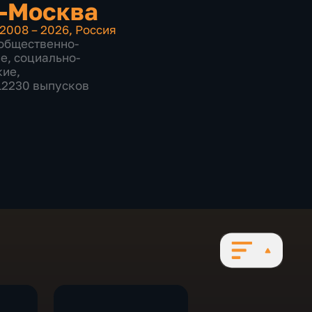
-Москва
2008 – 2026
,
Россия
общественно-
ие
,
социально-
кие
,
 12230 выпусков