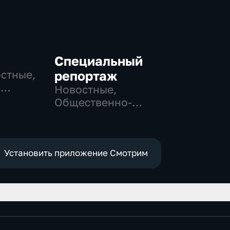
Специальный
остные,
репортаж
-
Новостные,
,
Общественно-
политические,
е
социально-
экономические
Установить приложение Смотрим