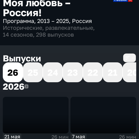
Моя любовь –
Россия!
Программа
,
2013 – 2025
,
Россия
Исторические
,
развлекательные
,
14 сезонов, 298 выпусков
Выпуски
26
25
24
23
22
21
20
2026
2026
21 мая
7 мая
26 мин
26 мин