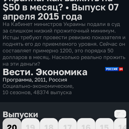
$50 в месяц?
•
Выпуск 07
апреля 2015 года
На Кабинет министров Украины подали в суд
за слишком низкий прожиточный минимум.
Истцы требуют провести ревизию показателя и
поднять его до приемлемого уровня. Сейчас он
составляет примерно 1200, это порядка 50
долларов в месяц. Насколько реально прожить
на эти деньги?
Вести. Экономика
Программа
,
2011
,
Россия
Социально-экономические
,
10 сезонов, 48374 выпуска
Выпуски
20
19
18
17
16
15
14