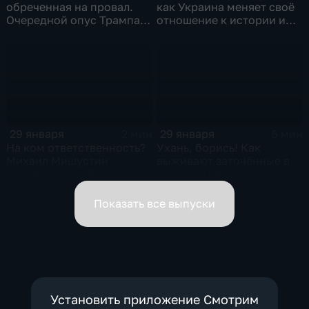
обреченная на провал.
как Украина меняет своё
Очередной опус Трампа.
отношение к истории и
Жанр: политическая
почему
фантастика
29 января
29 января
2 мин
6 мин
На ком ответственность?
Ухань, борись! Как
Михаил Мишустин
выживают заточённые в
распределил обязанности
вирусном Китае?
вице-премьеров
Показать все выпуски
Установить приложение Смотрим