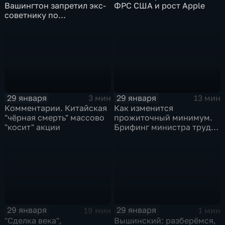
Вашингтон запретил экс-
ФРС США и рост Apple
советнику по
безопасности делиться
воспоминаниями
29 января
29 января
3 мин
13 мин
Комментарии. Китайская
Как изменится
"чёрная смерть" массово
прожиточный минимум.
"косит" акции
Брифинг министра труда
и соцзащиты Антона
Котякова
29 января
29 января
19 мин
1 мин
"Сделка века",
Вышинский: разберёмся,