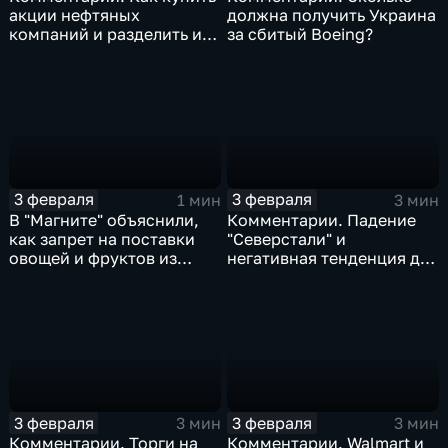
акции нефтяных
должна получить Украина
компаний и разделить их
за сбитый Boeing?
доход
3 февраля
3 февраля
1 мин
3 мин
В "Магните" объяснили,
Комментарии. Падение
как запрет на поставки
"Северстали" и
овощей и фруктов из
негативная тенденция для
Китая отразится на ценах
бизнеса Apple
3 февраля
3 февраля
3 мин
3 мин
Комментарии. Торги на
Комментарии. Walmart и