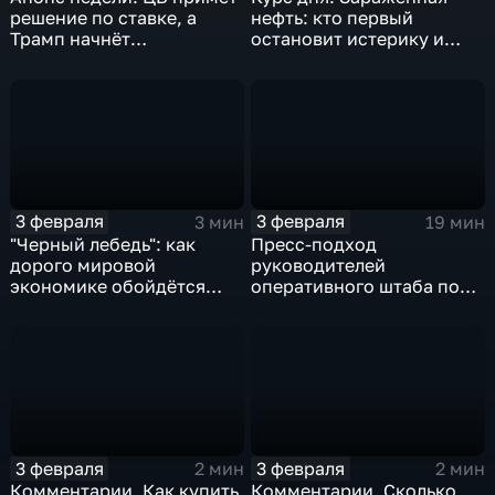
решение по ставке, а
нефть: кто первый
Трамп начнёт
остановит истерику и
предвыборную гонку
почему ОПЕК лучше не
вмешиваться
3 февраля
3 февраля
3 мин
19 мин
"Черный лебедь": как
Пресс-подход
дорого мировой
руководителей
экономике обойдётся
оперативного штаба по
изоляция Поднебесной
борьбе с коронавирусом
3 февраля
3 февраля
2 мин
2 мин
Комментарии. Как купить
Комментарии. Сколько