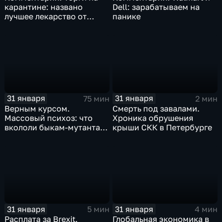
карантине: названо
Dell: зарабатываем на
лучшее лекарство от
панике
коррекции
31 января
31 января
75 мин
2 мин
Верным курсом.
Смерть под завалами.
Массовый психоз: что
Хроника обрушения
вкололи быкам-мутантам,
крыши СКК в Петербурге
когда рухнет доллар и
почему месть Китая
станет страшнее вируса
31 января
31 января
5 мин
4 мин
Расплата за Brexit.
Глобальная экономика в