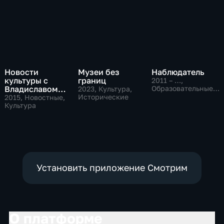
Новости
Музеи без
Наблюдатель
культуры с
границ
2011 – …
,
Владиславом
Образовательные,
2023
, Культура,
Культура
Флярковским
Исторические
2015
, Новостные,
Культура
Установить приложение Смотрим
О платформе