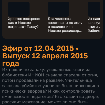
Христос воскресе:
Два человека
Их нашли
как в Москве
арестованы по делу
запаху: у
встречают Пасху?
о похищении в
книги из
Москве режиссера
библиоте
Якжиной
продавал
развале
Эфир от 12.04.2015
•
Выпуск 12 апреля 2015
года
Их нашли по запаху: уникальные книги из
библиотеки ИНИОН сначала спасали от огня,
потом продавали на развале. Учительница
заказала убийство ученика: была ли женщина
психически здорова? И как контролировать
вменяемость педагогов? Кто хозяин во дворе,
рассудит межевание: может ли оно быть