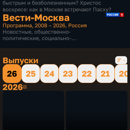
быстрым и безболезненным? Христос
воскресе: как в Москве встречают Пасху?
Вести-Москва
Программа
,
2008 – 2026
,
Россия
Новостные
,
общественно-
политические
,
социально-
экономические
,
16 сезонов, 12230 выпусков
Выпуски
26
25
24
23
22
21
20
2026
2026