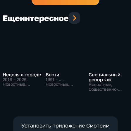
Еще
интересное
Неделя в городе
Вести
Специальный
репортаж
2018 – 2026
,
1991 – …
,
Новостные,
Новостные,
Новостные,
Общество,
Общественно-
Общественно-
общественно-
политические,
политические,
политические
социально-
социально-
экономические
экономические
Установить приложение Смотрим