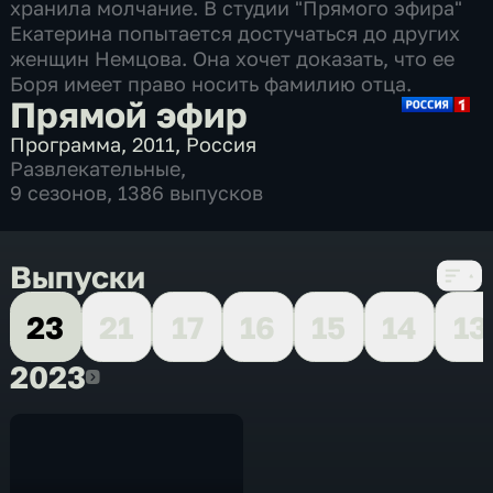
хранила молчание. В студии "Прямого эфира"
Екатерина попытается достучаться до других
женщин Немцова. Она хочет доказать, что ее
Боря имеет право носить фамилию отца.
Прямой эфир
Программа
,
2011
,
Россия
Развлекательные
,
9 сезонов, 1386 выпусков
Выпуски
23
21
17
16
15
14
13
2023
2023