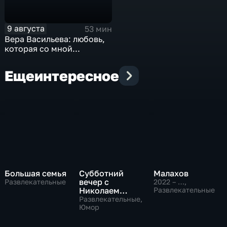
9 августа
53 мин
Вера Васильева: любовь,
которая со мной...
Еще
интересное
Большая семья
Субботний
Малахов
вечер с
Развлекательные
2022 – …
,
Николаем
Развлекательные
Басковым
Развлекательные,
Юмор