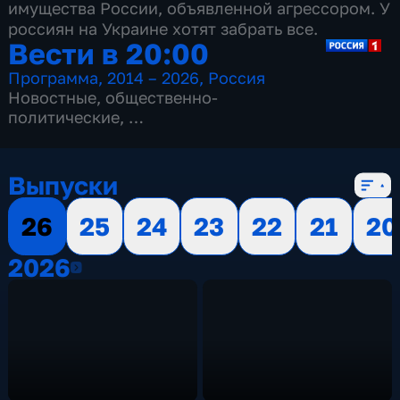
имущества России, объявленной агрессором. У
россиян на Украине хотят забрать все.
Вести в 20:00
Программа
,
2014 – 2026
,
Россия
Новостные
,
общественно-
политические
,
13 сезонов, 3517 выпусков
Выпуски
26
25
24
23
22
21
20
2026
2026