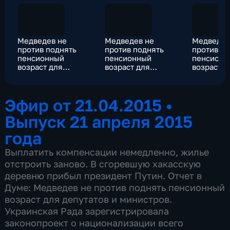
Медведев не
Медведев не
Медведев
против поднять
против поднять
против п
пенсионный
пенсионный
пенсионн
возраст для
возраст для
возраст д
депутатов и
депутатов и
депутатов
министров
министров
министро
Эфир от 21.04.2015
•
Выпуск 21 апреля 2015
года
Выплатить компенсации немедленно, жилье
отстроить заново. В сгоревшую хакасскую
деревню прибыл президент Путин. Отчет в
Думе: Медведев не против поднять пенсионный
возраст для депутатов и министров.
Украинская Рада зарегистрировала
законопроект о национализации всего