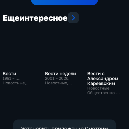
Еще
интересное
Вести
Вести недели
Вести с
Александром
1991 – …
,
2001 – 2026
,
Новостные,
Новостные,
Кареевским
Общественно-
Общественно-
Новостные,
политические,
политические
Общественно-
социально-
политические
экономические
Установить приложение Смотрим