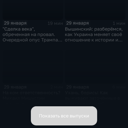
29 января
29 января
19 мин
1 мин
"Сделка века",
Вышинский: разберёмся,
обреченная на провал.
как Украина меняет своё
Очередной опус Трампа.
отношение к истории и
Жанр: политическая
почему
фантастика
29 января
29 января
2 мин
6 мин
На ком ответственность?
Ухань, борись! Как
Михаил Мишустин
выживают заточённые в
распределил обязанности
вирусном Китае?
вице-премьеров
Показать все выпуски