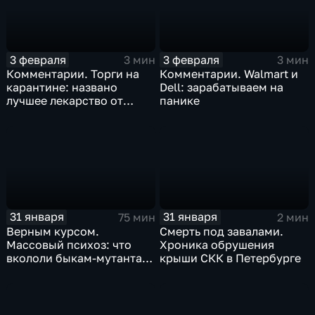
3 февраля
3 февраля
3 мин
3 мин
Комментарии. Торги на
Комментарии. Walmart и
карантине: названо
Dell: зарабатываем на
лучшее лекарство от
панике
коррекции
31 января
31 января
75 мин
2 мин
Верным курсом.
Смерть под завалами.
Массовый психоз: что
Хроника обрушения
вкололи быкам-мутантам,
крыши СКК в Петербурге
когда рухнет доллар и
почему месть Китая
станет страшнее вируса