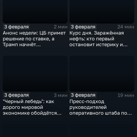
3 февраля
3 февраля
2 мин
24 мин
Анонс недели: ЦБ примет
Курс дня. Заражённая
решение по ставке, а
нефть: кто первый
Трамп начнёт
остановит истерику и
предвыборную гонку
почему ОПЕК лучше не
вмешиваться
3 февраля
3 февраля
3 мин
19 мин
"Черный лебедь": как
Пресс-подход
дорого мировой
руководителей
экономике обойдётся
оперативного штаба по
изоляция Поднебесной
борьбе с коронавирусом