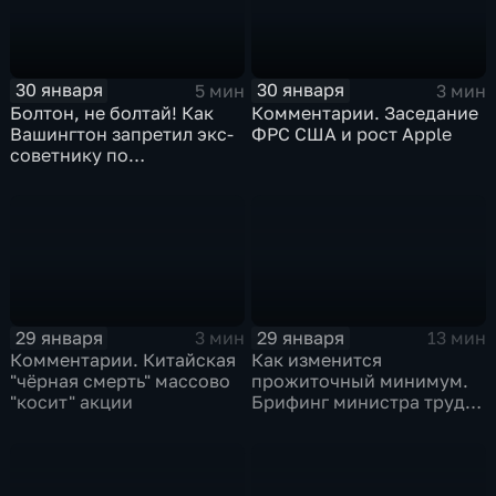
30 января
30 января
5 мин
3 мин
Болтон, не болтай! Как
Комментарии. Заседание
Вашингтон запретил экс-
ФРС США и рост Apple
советнику по
безопасности делиться
воспоминаниями
29 января
29 января
3 мин
13 мин
Комментарии. Китайская
Как изменится
"чёрная смерть" массово
прожиточный минимум.
"косит" акции
Брифинг министра труда
и соцзащиты Антона
Котякова