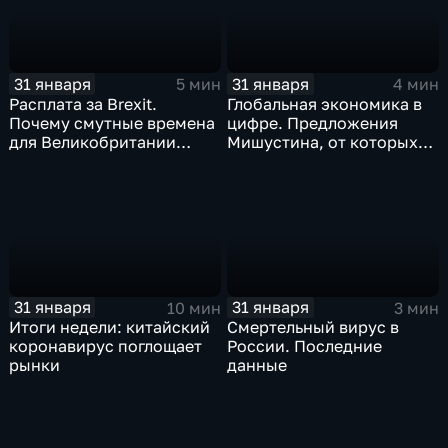
31 января
31 января
5 мин
4 мин
Расплата за Brexit.
Глобальная экономика в
Почему смутные времена
цифре. Предложения
для Великобритании
Мишустина, от которых
только начинаются
ЕАЭС не сможет
отказаться
31 января
31 января
10 мин
3 мин
Итоги недели: китайский
Смертельный вирус в
коронавирус поглощает
России. Последние
рынки
данные