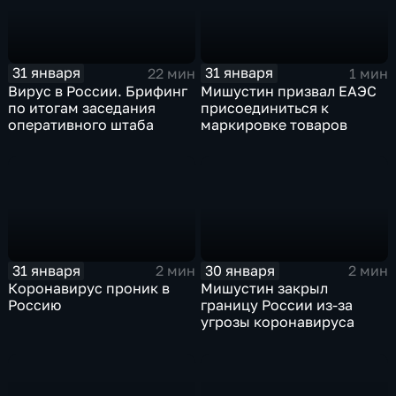
31 января
31 января
22 мин
1 мин
Вирус в России. Брифинг
Мишустин призвал ЕАЭС
по итогам заседания
присоединиться к
оперативного штаба
маркировке товаров
31 января
30 января
2 мин
2 мин
Коронавирус проник в
Мишустин закрыл
Россию
границу России из-за
угрозы коронавируса