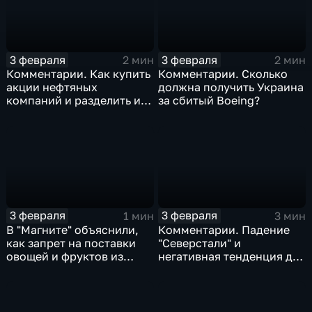
3 февраля
3 февраля
2 мин
2 мин
Комментарии. Как купить
Комментарии. Сколько
акции нефтяных
должна получить Украина
компаний и разделить их
за сбитый Boeing?
доход
3 февраля
3 февраля
1 мин
3 мин
В "Магните" объяснили,
Комментарии. Падение
как запрет на поставки
"Северстали" и
овощей и фруктов из
негативная тенденция для
Китая отразится на ценах
бизнеса Apple