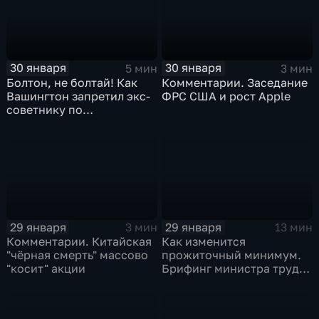
30 января
30 января
5 мин
3 мин
Болтон, не болтай! Как
Комментарии. Заседание
Вашингтон запретил экс-
ФРС США и рост Apple
советнику по
безопасности делиться
воспоминаниями
29 января
29 января
3 мин
13 мин
Комментарии. Китайская
Как изменится
"чёрная смерть" массово
прожиточный минимум.
"косит" акции
Брифинг министра труда
и соцзащиты Антона
Котякова