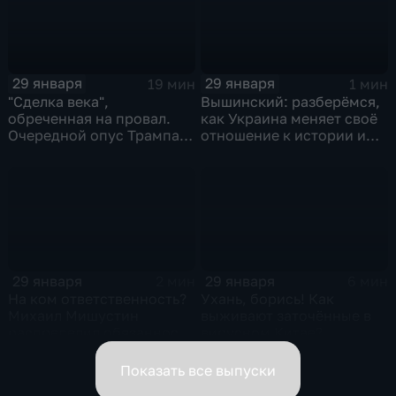
29 января
29 января
19 мин
1 мин
"Сделка века",
Вышинский: разберёмся,
обреченная на провал.
как Украина меняет своё
Очередной опус Трампа.
отношение к истории и
Жанр: политическая
почему
фантастика
29 января
29 января
2 мин
6 мин
На ком ответственность?
Ухань, борись! Как
Михаил Мишустин
выживают заточённые в
распределил обязанности
вирусном Китае?
вице-премьеров
Показать все выпуски