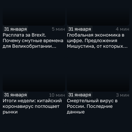
31 января
31 января
5 мин
4 мин
Расплата за Brexit.
Глобальная экономика в
Почему смутные времена
цифре. Предложения
для Великобритании
Мишустина, от которых
только начинаются
ЕАЭС не сможет
отказаться
31 января
31 января
10 мин
3 мин
Итоги недели: китайский
Смертельный вирус в
коронавирус поглощает
России. Последние
рынки
данные