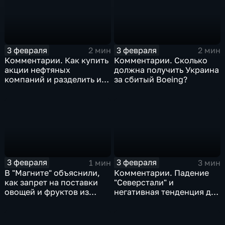
3 февраля
3 февраля
2 мин
2 мин
Комментарии. Как купить
Комментарии. Сколько
акции нефтяных
должна получить Украина
компаний и разделить их
за сбитый Boeing?
доход
3 февраля
3 февраля
1 мин
3 мин
В "Магните" объяснили,
Комментарии. Падение
как запрет на поставки
"Северстали" и
овощей и фруктов из
негативная тенденция для
Китая отразится на ценах
бизнеса Apple