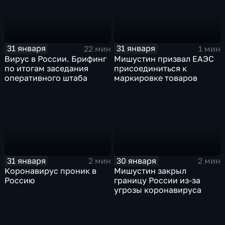
31 января
31 января
22 мин
1 мин
Вирус в России. Брифинг
Мишустин призвал ЕАЭС
по итогам заседания
присоединиться к
оперативного штаба
маркировке товаров
31 января
30 января
2 мин
2 мин
Коронавирус проник в
Мишустин закрыл
Россию
границу России из-за
угрозы коронавируса