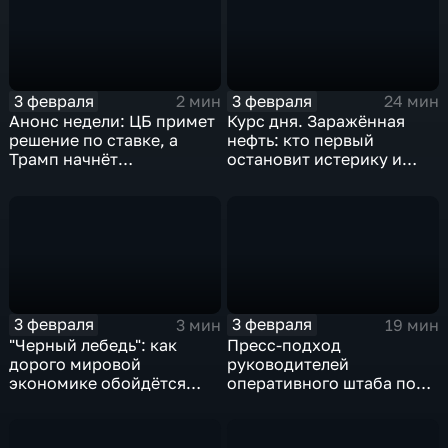
3 февраля
3 февраля
2 мин
24 мин
Анонс недели: ЦБ примет
Курс дня. Заражённая
решение по ставке, а
нефть: кто первый
Трамп начнёт
остановит истерику и
предвыборную гонку
почему ОПЕК лучше не
вмешиваться
3 февраля
3 февраля
3 мин
19 мин
"Черный лебедь": как
Пресс-подход
дорого мировой
руководителей
экономике обойдётся
оперативного штаба по
изоляция Поднебесной
борьбе с коронавирусом