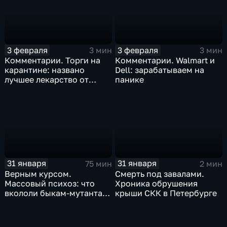
3 февраля
3 февраля
3 мин
3 мин
Комментарии. Торги на
Комментарии. Walmart и
карантине: названо
Dell: зарабатываем на
лучшее лекарство от
панике
коррекции
31 января
31 января
75 мин
2 мин
Верным курсом.
Смерть под завалами.
Массовый психоз: что
Хроника обрушения
вкололи быкам-мутантам,
крыши СКК в Петербурге
когда рухнет доллар и
почему месть Китая
станет страшнее вируса