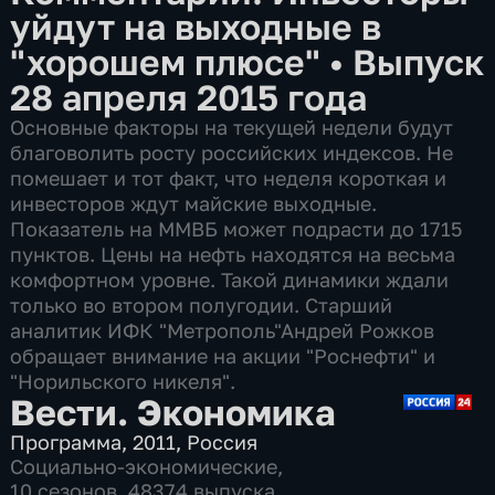
уйдут на выходные в
"хорошем плюсе"
•
Выпуск
28 апреля 2015 года
Основные факторы на текущей недели будут
благоволить росту российских индексов. Не
помешает и тот факт, что неделя короткая и
инвесторов ждут майские выходные.
Показатель на ММВБ может подрасти до 1715
пунктов. Цены на нефть находятся на весьма
комфортном уровне. Такой динамики ждали
только во втором полугодии. Старший
аналитик ИФК "Метрополь"Андрей Рожков
обращает внимание на акции "Роснефти" и
"Норильского никеля".
Вести. Экономика
Программа
,
2011
,
Россия
Социально-экономические
,
10 сезонов, 48374 выпуска