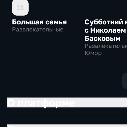
11
Большая семья
Субботний 
Развлекательные
с Николаем
Басковым
Развлекатель
Юмор
О платформе