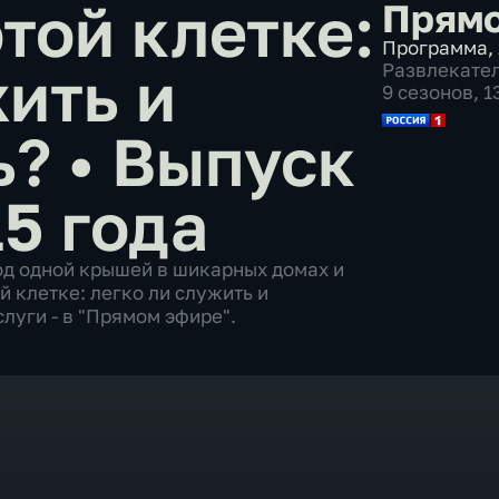
той клетке:
Прямо
Программа
,
жить и
Развлекате
9 сезонов, 
ь?
•
Выпуск
5 года
под одной крышей в шикарных домах и
й клетке: легко ли служить и
луги - в "Прямом эфире".