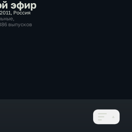
й эфир
2011
,
Россия
льные
,
1386 выпусков