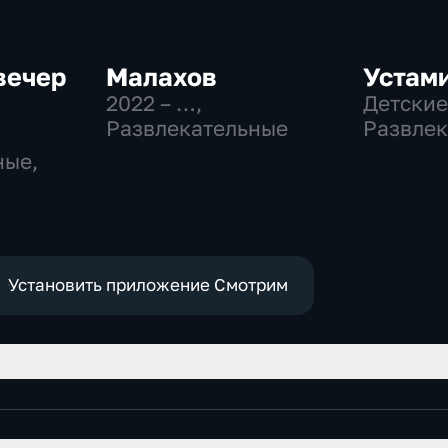
вечер
Малахов
Устам
2022 – …
,
Детские
Развлекательные
Развлек
ные,
Установить приложение Смотрим