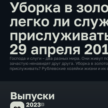
Уборка в золо
легко ли слу
прислуживат
29 апреля 201
Господа и слуги – два разных мира. Они живут 
зачастую ненавидят друг друга. Уборка в золото
прислуживать? Рублевские хозяйки жизни и их с
Выпуски
2023
2023