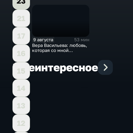
23
21
17
9 августа
53 мин
Вера Васильева: любовь,
которая со мной...
16
Еще
интересное
15
14
13
12