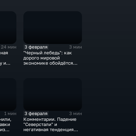
3 февраля
24 мин
3 мин
нная
"Черный лебедь": как
дорого мировой
у и
экономике обойдётся
е не
изоляция Поднебесной
3 февраля
1 мин
3 мин
нили,
Комментарии. Падение
тавки
"Северстали" и
 из
негативная тенденция
а ценах
для бизнеса Apple