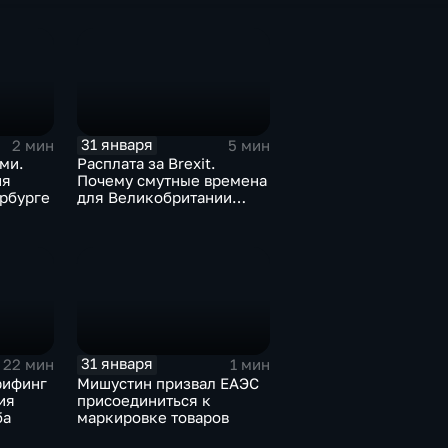
31 января
2 мин
5 мин
ми.
Расплата за Brexit.
ия
Почему смутные времена
рбурге
для Великобритании
только начинаются
31 января
22 мин
1 мин
рифинг
Мишустин призвал ЕАЭС
ия
присоединиться к
ба
маркировке товаров