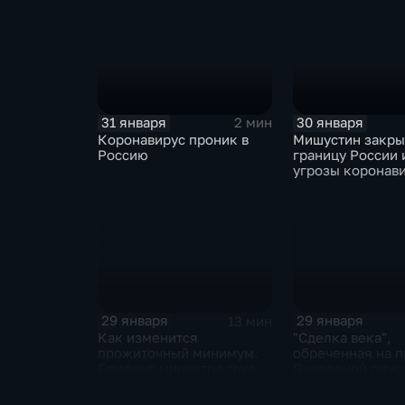
отказаться
31 января
30 января
2 мин
Коронавирус проник в
Мишустин закр
Россию
границу России 
угрозы коронав
29 января
29 января
13 мин
Как изменится
"Сделка века",
прожиточный минимум.
обреченная на п
Брифинг министра труда
Очередной опус
и соцзащиты Антона
Жанр: политиче
Котякова
фантастика