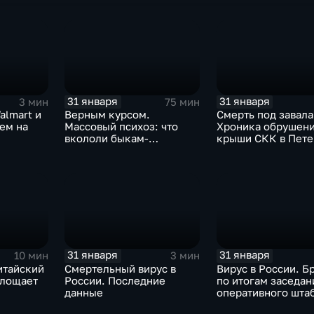
31 января
31 января
3 мин
75 мин
almart и
Верным курсом.
Смерть под завала
аем на
Массовый психоз: что
Хроника обрушен
вкололи быкам-
крыши СКК в Пете
мутантам, когда рухнет
доллар и почему месть
Китая станет страшнее
вируса
31 января
31 января
10 мин
3 мин
итайский
Смертельный вирус в
Вирус в России. Б
глощает
России. Последние
по итогам заседан
данные
оперативного шта