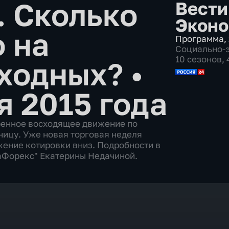
 Сколько
Вести
Эконо
о на
Программа
,
Социально-
10 сезонов,
ыходных?
•
я 2015 года
ренное восходящее движение по
ицу. Уже новая торговая неделя
ение котировки вниз. Подробности в
аФорекс" Екатерины Недачиной.