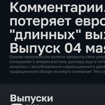
Комментарии.
потеряет евр
"длинных" в
Выпуск 04 ма
Единая европейская валюта прервала свое уве
отношению к американскому доллару еще в пятн
началась с возобновления коррекционного движ
традиционном обзоре эксперта компании "Инст
Выпуски