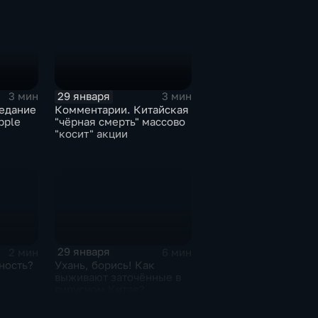
29 января
3 мин
3 мин
едание
Комментарии. Китайская
pple
"чёрная смерть" массово
"косит" акции
29 января
2 мин
6 мин
ность?
Ухань, борись! Как
выживают заточённые в
вирусном Китае?