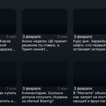
3 февраля
3 февраля
5 мин
2 мин
 Какие
Анонс недели: ЦБ примет
Курс дня. Заражё
ской
решение по ставке, а
нефть: кто первый
ыдержат
Трамп начнёт
остановит истерик
предвыборную гонку
почему ОПЕК лучш
вмешиваться
3 февраля
3 февраля
2 мин
2 мин
ак купить
Комментарии. Сколько
В "Магните" объяс
должна получить Украина
как запрет на пос
елить их
за сбитый Boeing?
овощей и фруктов
Китая отразится н