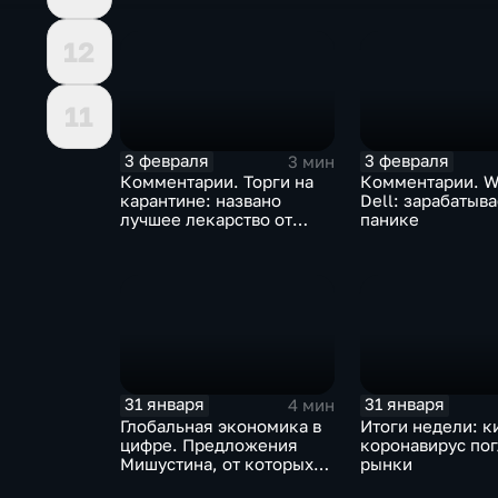
12
11
3 февраля
3 февраля
3 мин
Комментарии. Торги на
Комментарии. W
карантине: названо
Dell: зарабатыв
лучшее лекарство от
панике
коррекции
31 января
31 января
4 мин
Глобальная экономика в
Итоги недели: к
цифре. Предложения
коронавирус по
Мишустина, от которых
рынки
ЕАЭС не сможет