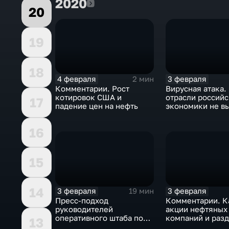
2020
2020
20
19
18
4 февраля
3 февраля
2 мин
Комментарии. Рост
Вирусная атака.
котировок США и
отрасли россий
17
падение цен на нефть
экономики не в
удар
16
15
14
3 февраля
3 февраля
19 мин
Пресс-подход
Комментарии. К
руководителей
акции нефтяных
оперативного штаба по
компаний и разд
13
борьбе с коронавирусом
доход