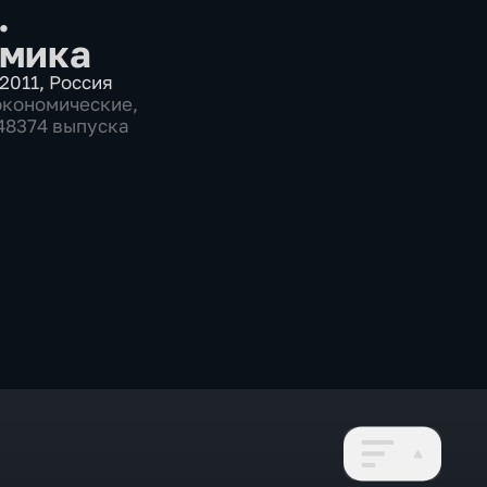
.
мика
2011
,
Россия
экономические
,
 48374 выпуска