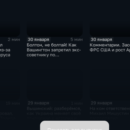
30 января
30 января
2 мин
5 мин
ыл
Болтон, не болтай! Как
Комментарии. Зас
из-за
Вашингтон запретил экс-
ФРС США и рост A
ируса
советнику по
безопасности делиться
воспоминаниями
29 января
29 января
19 мин
1 мин
Вышинский: разберёмся,
На ком ответствен
ровал.
как Украина меняет своё
Михаил Мишустин
 Трампа.
отношение к истории и
распределил
ская
почему
обязанности вице-
премьеров