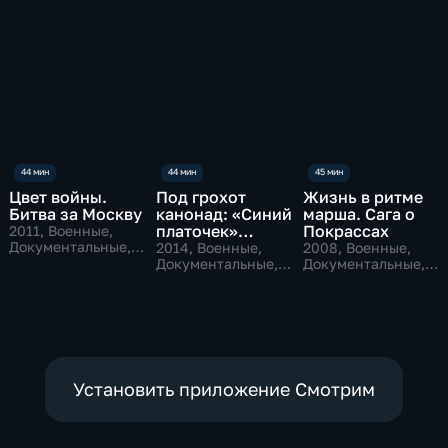
Цвет войны.
Под грохот
Жизнь в ритме
Битва за Москву
канонад: «Синий
марша. Сага о
платочек»
Покрассах
2011
, Военные,
Документальные,
против «Лили
2014
, Военные,
2008
, Военные,
исторические
Марлен»
Документальные,
Документальные,
исторические
исторические
Установить приложение Смотрим