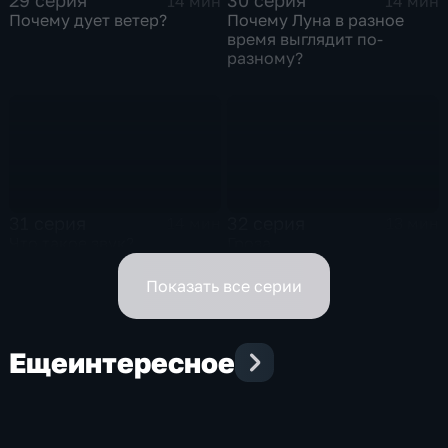
29 серия
30 серия
14 мин
14 мин
Почему дует ветер?
Почему Луна в разное
время выглядит по-
разному?
31 серия
32 серия
14 мин
13 мин
Что такое звук?
Гроза
Показать все серии
Еще
интересное