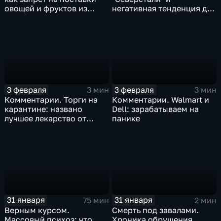
овощей и фруктов из
негативная тенденция для
Китая отразится на ценах
бизнеса Apple
3 февраля
3 февраля
3 мин
3 мин
Комментарии. Торги на
Комментарии. Walmart и
карантине: названо
Dell: зарабатываем на
лучшее лекарство от
панике
коррекции
31 января
31 января
75 мин
2 мин
Верным курсом.
Смерть под завалами.
Массовый психоз: что
Хроника обрушения