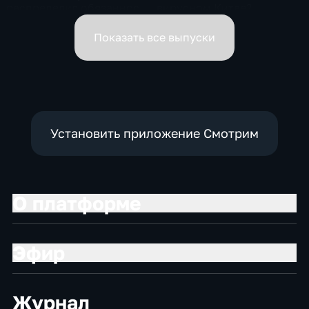
распределил обязанности
вирусном Китае?
вице-премьеров
Показать все выпуски
Установить приложение Смотрим
О платформе
Эфир
Журнал