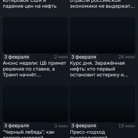
падение цен на нефть
экономики не выдержат
удар
3 февраля
3 февраля
2 мин
24 мин
Анонс недели: ЦБ примет
Курс дня. Заражённая
решение по ставке, а
нефть: кто первый
Трамп начнёт
остановит истерику и
предвыборную гонку
почему ОПЕК лучше не
вмешиваться
3 февраля
3 февраля
3 мин
19 мин
"Черный лебедь": как
Пресс-подход
дорого мировой
руководителей