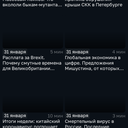
вкололи быкам-мутантам,
крыши СКК в Петербурге
когда рухнет доллар и
почему месть Китая
станет страшнее вируса
31 января
31 января
5 мин
4 мин
Расплата за Brexit.
Глобальная экономика в
Почему смутные времена
цифре. Предложения
для Великобритании
Мишустина, от которых
только начинаются
ЕАЭС не сможет
отказаться
31 января
31 января
10 мин
3 мин
Итоги недели: китайский
Смертельный вирус в
коронавирус поглощает
России. Последние