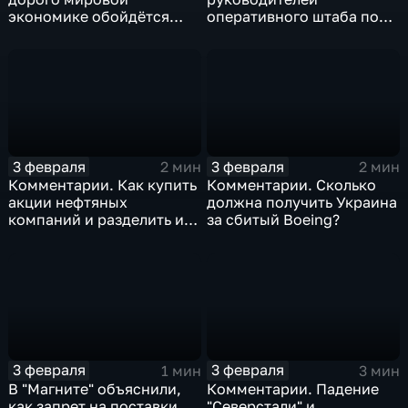
экономике обойдётся
оперативного штаба по
изоляция Поднебесной
борьбе с коронавирусом
3 февраля
3 февраля
2 мин
2 мин
Комментарии. Как купить
Комментарии. Сколько
акции нефтяных
должна получить Украина
компаний и разделить их
за сбитый Boeing?
доход
3 февраля
3 февраля
1 мин
3 мин
В "Магните" объяснили,
Комментарии. Падение
как запрет на поставки
"Северстали" и