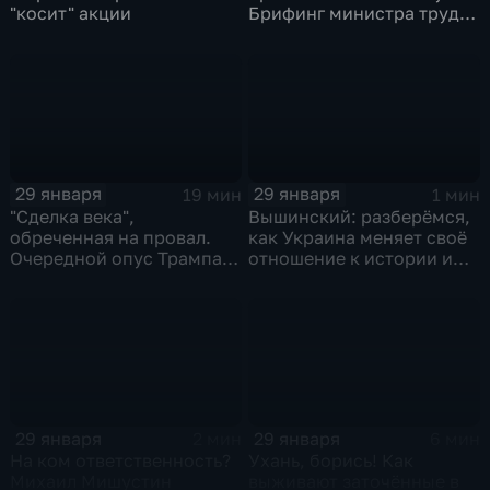
"косит" акции
Брифинг министра труда
и соцзащиты Антона
Котякова
29 января
29 января
19 мин
1 мин
"Сделка века",
Вышинский: разберёмся,
обреченная на провал.
как Украина меняет своё
Очередной опус Трампа.
отношение к истории и
Жанр: политическая
почему
фантастика
29 января
29 января
2 мин
6 мин
На ком ответственность?
Ухань, борись! Как
Михаил Мишустин
выживают заточённые в