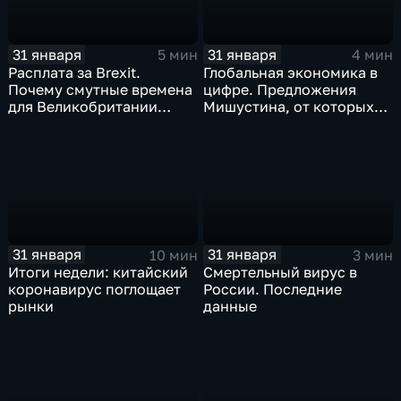
31 января
31 января
5 мин
4 мин
Расплата за Brexit.
Глобальная экономика в
Почему смутные времена
цифре. Предложения
для Великобритании
Мишустина, от которых
только начинаются
ЕАЭС не сможет
отказаться
31 января
31 января
10 мин
3 мин
Итоги недели: китайский
Смертельный вирус в
коронавирус поглощает
России. Последние
рынки
данные