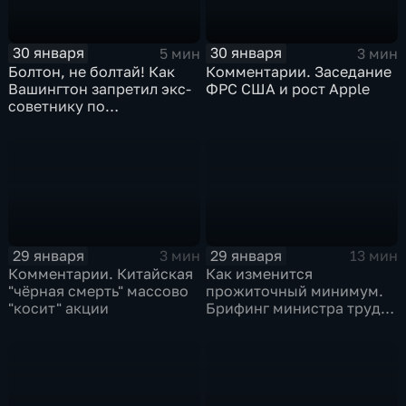
30 января
30 января
5 мин
3 мин
Болтон, не болтай! Как
Комментарии. Заседание
Вашингтон запретил экс-
ФРС США и рост Apple
советнику по
безопасности делиться
воспоминаниями
29 января
29 января
3 мин
13 мин
Комментарии. Китайская
Как изменится
"чёрная смерть" массово
прожиточный минимум.
"косит" акции
Брифинг министра труда
и соцзащиты Антона
Котякова