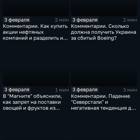
3 февраля
3 февраля
2 мин
2 мин
Комментарии. Как купить
Комментарии. Сколько
акции нефтяных
должна получить Украина
компаний и разделить их
за сбитый Boeing?
доход
3 февраля
3 февраля
1 мин
3 мин
В "Магните" объяснили,
Комментарии. Падение
как запрет на поставки
"Северстали" и
овощей и фруктов из
негативная тенденция для
Китая отразится на ценах
бизнеса Apple