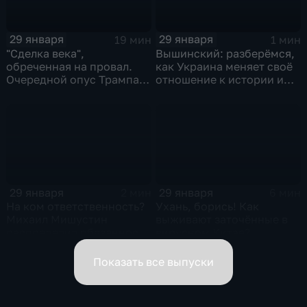
29 января
29 января
19 мин
1 мин
"Сделка века",
Вышинский: разберёмся,
обреченная на провал.
как Украина меняет своё
Очередной опус Трампа.
отношение к истории и
Жанр: политическая
почему
фантастика
29 января
29 января
2 мин
6 мин
На ком ответственность?
Ухань, борись! Как
Михаил Мишустин
выживают заточённые в
распределил обязанности
вирусном Китае?
вице-премьеров
Показать все выпуски