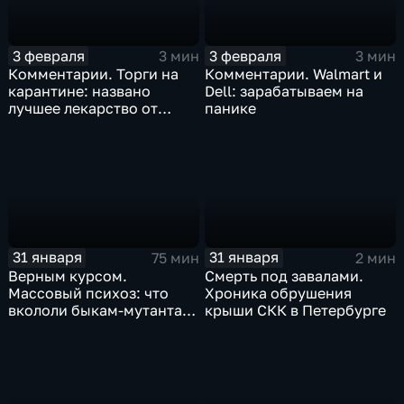
3 февраля
3 февраля
3 мин
3 мин
Комментарии. Торги на
Комментарии. Walmart и
карантине: названо
Dell: зарабатываем на
лучшее лекарство от
панике
коррекции
31 января
31 января
75 мин
2 мин
Верным курсом.
Смерть под завалами.
Массовый психоз: что
Хроника обрушения
вкололи быкам-мутантам,
крыши СКК в Петербурге
когда рухнет доллар и
почему месть Китая
станет страшнее вируса