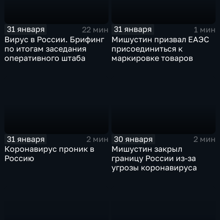
31 января
31 января
22 мин
1 мин
Вирус в России. Брифинг
Мишустин призвал ЕАЭС
по итогам заседания
присоединиться к
оперативного штаба
маркировке товаров
31 января
30 января
2 мин
2 мин
Коронавирус проник в
Мишустин закрыл
Россию
границу России из-за
угрозы коронавируса