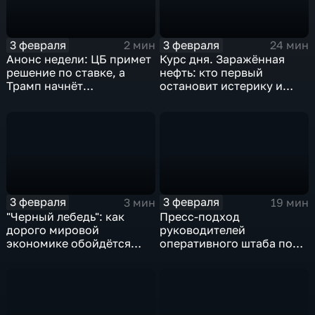
3 февраля
3 февраля
2 мин
24 мин
Анонс недели: ЦБ примет
Курс дня. Заражённая
решение по ставке, а
нефть: кто первый
Трамп начнёт
остановит истерику и
предвыборную гонку
почему ОПЕК лучше не
вмешиваться
3 февраля
3 февраля
3 мин
19 мин
"Черный лебедь": как
Пресс-подход
дорого мировой
руководителей
экономике обойдётся
оперативного штаба по
изоляция Поднебесной
борьбе с коронавирусом