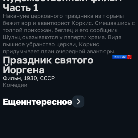
Часть 1
Накануне церковного праздника из тюрьмы
бежит вор и авантюрист Коркис. Смешавшись с
толпой прихожан, беглец и его сообщник
Шульц оказываются у паперти храма. Видя
пышное убранство церкви, Коркис
придумывает план очередной авантюры.
Праздник святого
Йоргена
Фильм
,
1930
,
СССР
Комедии
Еще
интересное