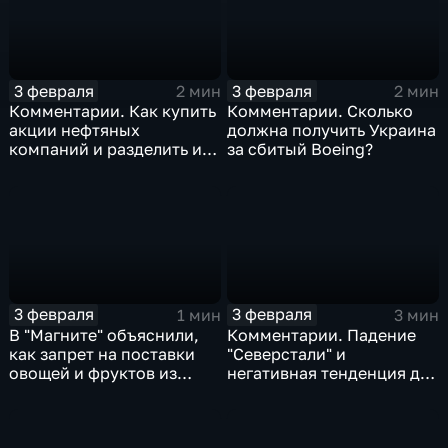
3 февраля
3 февраля
2 мин
2 мин
Комментарии. Как купить
Комментарии. Сколько
акции нефтяных
должна получить Украина
компаний и разделить их
за сбитый Boeing?
доход
3 февраля
3 февраля
1 мин
3 мин
В "Магните" объяснили,
Комментарии. Падение
как запрет на поставки
"Северстали" и
овощей и фруктов из
негативная тенденция для
Китая отразится на ценах
бизнеса Apple