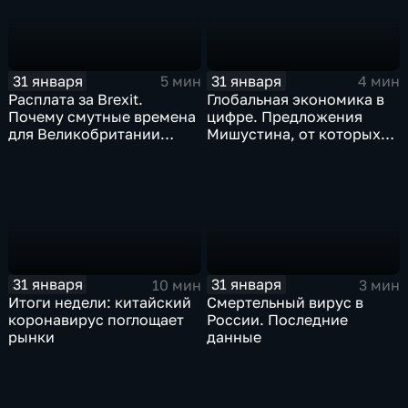
31 января
31 января
5 мин
4 мин
Расплата за Brexit.
Глобальная экономика в
Почему смутные времена
цифре. Предложения
для Великобритании
Мишустина, от которых
только начинаются
ЕАЭС не сможет
отказаться
31 января
31 января
10 мин
3 мин
Итоги недели: китайский
Смертельный вирус в
коронавирус поглощает
России. Последние
рынки
данные