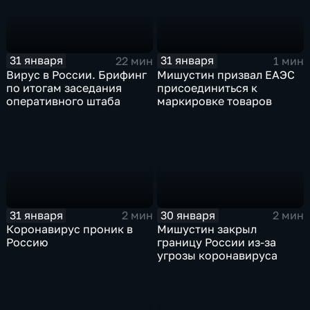
31 января
31 января
22 мин
1 мин
Вирус в России. Брифинг
Мишустин призвал ЕАЭС
по итогам заседания
присоединиться к
оперативного штаба
маркировке товаров
31 января
30 января
2 мин
2 мин
Коронавирус проник в
Мишустин закрыл
Россию
границу России из-за
угрозы коронавируса