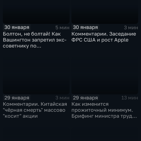
30 января
30 января
5 мин
3 мин
Болтон, не болтай! Как
Комментарии. Заседание
Вашингтон запретил экс-
ФРС США и рост Apple
советнику по
безопасности делиться
воспоминаниями
29 января
29 января
3 мин
13 мин
Комментарии. Китайская
Как изменится
"чёрная смерть" массово
прожиточный минимум.
"косит" акции
Брифинг министра труда
и соцзащиты Антона
Котякова