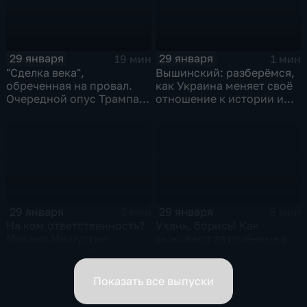
29 января
29 января
19 мин
1 мин
"Сделка века",
Вышинский: разберёмся,
обреченная на провал.
как Украина меняет своё
Очередной опус Трампа.
отношение к истории и
Жанр: политическая
почему
фантастика
29 января
29 января
2 мин
6 мин
На ком ответственность?
Ухань, борись! Как
Михаил Мишустин
выживают заточённые в
распределил обязанности
вирусном Китае?
вице-премьеров
Показать все выпуски