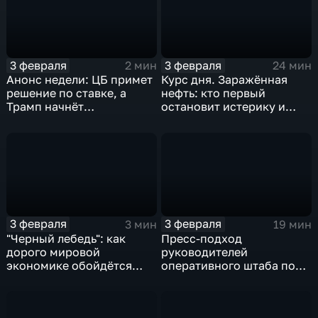
3 февраля
3 февраля
2 мин
24 мин
Анонс недели: ЦБ примет
Курс дня. Заражённая
решение по ставке, а
нефть: кто первый
Трамп начнёт
остановит истерику и
предвыборную гонку
почему ОПЕК лучше не
вмешиваться
3 февраля
3 февраля
3 мин
19 мин
"Черный лебедь": как
Пресс-подход
дорого мировой
руководителей
экономике обойдётся
оперативного штаба по
изоляция Поднебесной
борьбе с коронавирусом