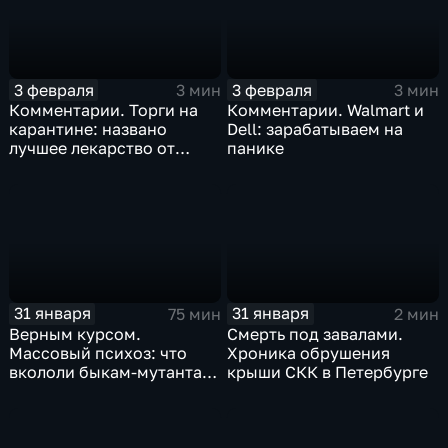
3 февраля
3 февраля
3 мин
3 мин
Комментарии. Торги на
Комментарии. Walmart и
карантине: названо
Dell: зарабатываем на
лучшее лекарство от
панике
коррекции
31 января
31 января
75 мин
2 мин
Верным курсом.
Смерть под завалами.
Массовый психоз: что
Хроника обрушения
вкололи быкам-мутантам,
крыши СКК в Петербурге
когда рухнет доллар и
почему месть Китая
станет страшнее вируса