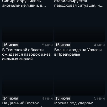
Сибирь обрушились
стабилизируется
аномальные ливни, в
паводковая ситуация, но
европейской части
синоптики вновь
России ожидается
прогнозируют ливни
потепление
16 июля
15 июля
5 мин
4 мин
В Тюменской области
Большая вода на Урале и
ожидается паводок из-за
в Предуралье
сильных ливней
14 июля
13 июля
4 мин
5 мин
На Дальний Восток
Москва под ударом: