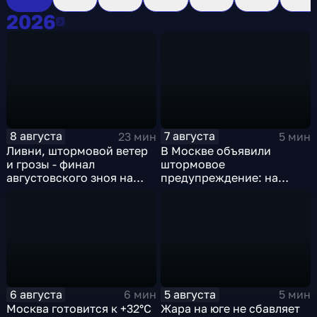
2026
2026
8 августа
7 августа
23 мин
5 мин
Ливни, штормовой ветер
В Москве объявили
и грозы - финал
штормовое
августовского зноя на
предупреждение: на
Русскй равнине
столицу надвигаются
грозы, ливни с градом и
шквалистый ветер
6 августа
5 августа
6 мин
5 мин
Москва готовится к +32°C
Жара на юге не сбавляет