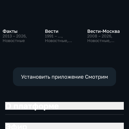
Факты
Вести
Вести-Москва
2013 – 2026
,
1991 – …
,
2008 – 2026
,
Новостные
Новостные,
Новостные,
Общественно-
Общественно-
политические,
политические,
социально-
социально-
экономические
экономические
Установить приложение Смотрим
О платформе
Эфир