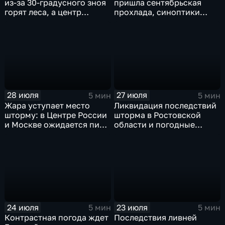
из-за 30-градусного зноя
пришла сентябрьская
горят леса, а центр
прохлада, синоптики
России ждет потепления
прогнозируют затяжные
дожди
28 июля
27 июля
5 мин
5 мин
Жара уступает место
Ликвидация последствий
шторму: в Центре России
шторма в Ростовской
и Москве ожидается пик
области и погодные
ненастья
качели в Центральной
России
24 июля
23 июля
5 мин
5 мин
Контрастная погода ждет
Последствия ливней