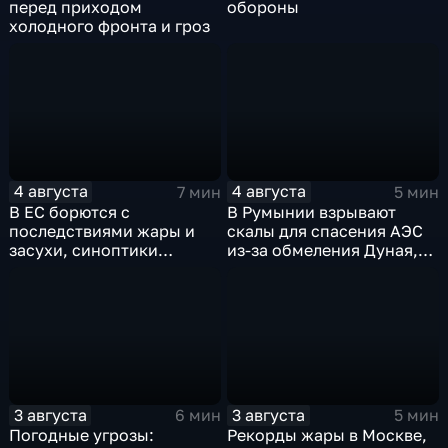
перед приходом
обороны
холодного фронта и гроз
4 августа
4 августа
7 мин
5 мин
В ЕС борются с
В Румынии взрывают
последствиями жары и
скалы для спасения АЭС
засухи, синоптики
из-за обмеления Дуная,
предупреждают об
пока к России подступает
усилении зноя в России
аномальная жара
3 августа
3 августа
6 мин
5 мин
Погодные угрозы:
Рекорды жары в Москве,