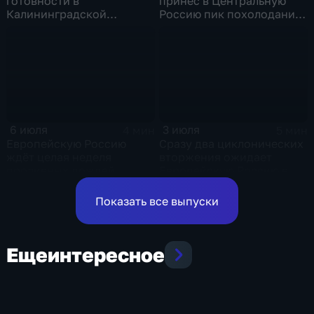
готовности в
принес в Центральную
Калининградской
Россию пик похолодания
области и угроза
и ливни
экстремальных ливней в
Центральной России
6 июля
3 июля
4 мин
5 мин
Европейскую Россию
Сразу два циклонических
ждёт целая неделя
вторжения ожидает
проливных дождей
Европейскую Россию в
оставшиеся дни недели
Показать все выпуски
Еще
интересное