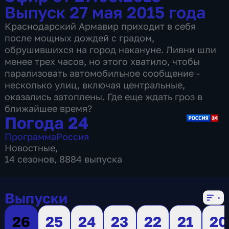
Выпуск 27 мая 2015 года
Краснодарский Армавир приходит в себя
после мощных дождей с градом,
обрушившихся на город накануне. Ливни шли
менее трех часов, но этого хватило, чтобы
парализовать автомобильное сообщение -
несколько улиц, включая центральные,
оказались затоплены. Где еще ждать гроз в
ближайшее время?
Погода 24
Программа
Россия
Новостные
,
14 сезонов, 8884 выпуска
Выпуски
26
25
24
23
22
21
20