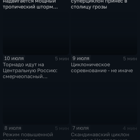
надвигается мощный
суперциклон принес в
тропический шторм
столицу грозы
"Гави"
10 июля
9 июля
5 мин
5 мин
Торнадо идут на
Циклоническое
Центральную Россию:
соревнование - не иначе
смерчеопасный
холодный фронт ударит
по Москве и Туле
8 июля
7 июля
5 мин
4 мин
Режим повышенной
Скандинавский циклон