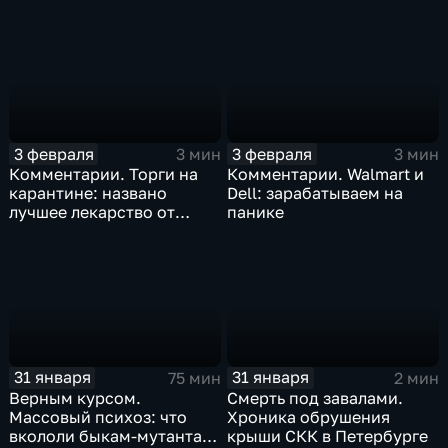
Китая отразится на ценах
бизнеса Apple
3 февраля
3 февраля
3 мин
3 мин
Комментарии. Торги на
Комментарии. Walmart и
карантине: названо
Dell: зарабатываем на
лучшее лекарство от
панике
коррекции
31 января
31 января
75 мин
2 мин
Верным курсом.
Смерть под завалами.
Массовый психоз: что
Хроника обрушения
вкололи быкам-мутантам,
крыши СКК в Петербурге