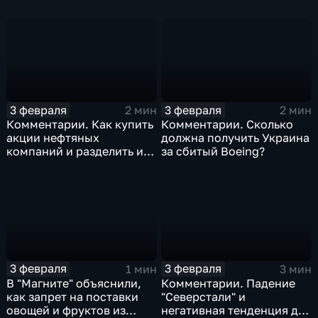
изоляция Поднебесной
борьбе с коронавирусом
3 февраля
3 февраля
2 мин
2 мин
Комментарии. Как купить
Комментарии. Сколько
акции нефтяных
должна получить Украина
компаний и разделить их
за сбитый Boeing?
доход
3 февраля
3 февраля
1 мин
3 мин
В "Магните" объяснили,
Комментарии. Падение
как запрет на поставки
"Северстали" и
овощей и фруктов из
негативная тенденция для