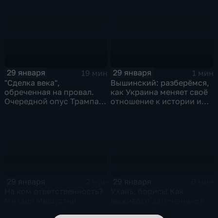
и соцзащиты Антона
Котякова
29 января
29 января
19 мин
1 мин
"Сделка века",
Вышинский: разберёмся,
обреченная на провал.
как Украина меняет своё
Очередной опус Трампа.
отношение к истории и
Жанр: политическая
почему
фантастика
29 января
29 января
2 мин
6 мин
На ком ответственность?
Ухань, борись! Как
Михаил Мишустин
выживают заточённые в
распределил обязанности
вирусном Китае?