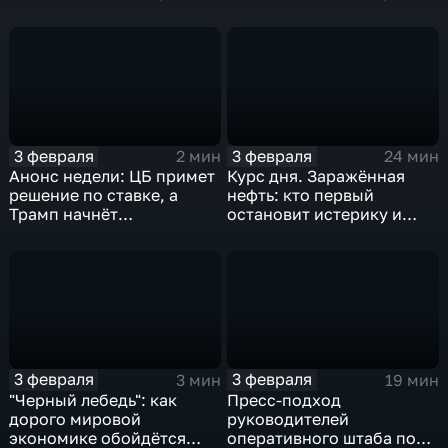
удар
3 февраля
3 февраля
2 мин
24 мин
Анонс недели: ЦБ примет
Курс дня. Заражённая
решение по ставке, а
нефть: кто первый
Трамп начнёт
остановит истерику и
предвыборную гонку
почему ОПЕК лучше не
вмешиваться
3 февраля
3 февраля
3 мин
19 мин
"Черный лебедь": как
Пресс-подход
дорого мировой
руководителей
экономике обойдётся
оперативного штаба по