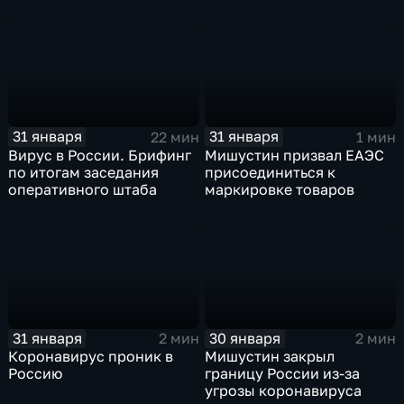
31 января
31 января
22 мин
1 мин
Вирус в России. Брифинг
Мишустин призвал ЕАЭС
по итогам заседания
присоединиться к
оперативного штаба
маркировке товаров
31 января
30 января
2 мин
2 мин
Коронавирус проник в
Мишустин закрыл
Россию
границу России из-за
угрозы коронавируса