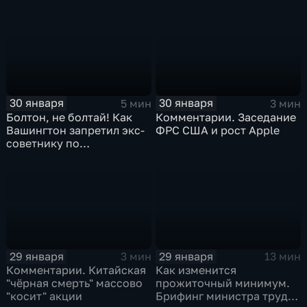
30 января
30 января
5 мин
3 мин
Болтон, не болтай! Как
Комментарии. Заседание
Вашингтон запретил экс-
ФРС США и рост Apple
советнику по
безопасности делиться
воспоминаниями
29 января
29 января
3 мин
13 мин
Комментарии. Китайская
Как изменится
"чёрная смерть" массово
прожиточный минимум.
"косит" акции
Брифинг министра труда