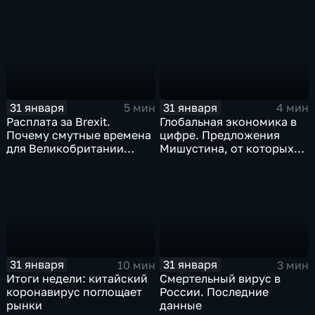
когда рухнет доллар и
почему месть Китая
станет страшнее вируса
31 января
31 января
5 мин
4 мин
Расплата за Brexit.
Глобальная экономика в
Почему смутные времена
цифре. Предложения
для Великобритании
Мишустина, от которых
только начинаются
ЕАЭС не сможет
отказаться
31 января
31 января
10 мин
3 мин
Итоги недели: китайский
Смертельный вирус в
коронавирус поглощает
России. Последние
рынки
данные