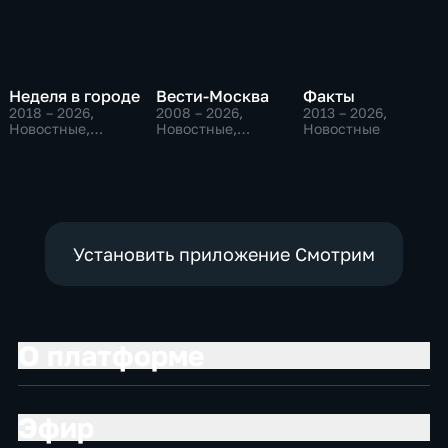
Неделя в городе
Вести-Москва
Факты
2018 – 2026
,
2008 – 2026
,
2013 – 2026
,
Новостные,
Новостные,
Новостные
Общество,
Общественно-
общественно-
политические,
политические
социально-
экономические
Установить приложение Смотрим
О платформе
Эфир