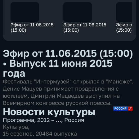
Эфир от 11.06.2015
Эфир от 11.06.2015
Эфир от 1
(15:00)
(15:00)
(15:00)
Эфир от 11.06.2015 (15:00)
•
Выпуск 11 июня 2015
года
Фестиваль "Интермузей" открылся в "Манеже".
Денис Мацуев принимает поздравления с
юбилеем. Дмитрий Медведев выступил на
Всемирном конгрессе русской прессы.
Новости культуры
Программа
,
2012 – …
,
Россия
Культура
,
15 сезонов, 20484 выпуска