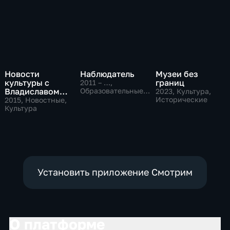
Новости
Наблюдатель
Музеи без
культуры с
границ
2011 – …
,
Владиславом
Образовательные,
2023
, Культура,
Культура
Флярковским
Исторические
2015
, Новостные,
Культура
Установить приложение Смотрим
О платформе